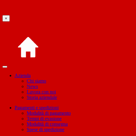
×
Azienda
Chi siamo
News
Lavora con noi
Storia aziendale
Pagamenti e spedizioni
Modalità di pagamento
Tempi di evasione
Modalità di consegna
Spese di spedizione