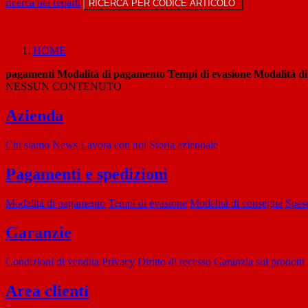
ricerca nei reparti
RICERCA PER CODICE ARTICOLO
HOME
pagamenti
Modalità di pagamento
Tempi di evasione
Modalità d
NESSUN CONTENUTO
Azienda
Chi siamo
News
Lavora con noi
Storia aziendale
Pagamenti e spedizioni
Modalità di pagamento
Tempi di evasione
Modalità di consegna
Spese
Garanzie
Condizioni di vendita
Privacy
Diritto di recesso
Garanzia sui prodotti
Area clienti