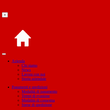
×
Azienda
Chi siamo
News
Lavora con noi
Storia aziendale
Pagamenti e spedizioni
Modalità di pagamento
Tempi di evasione
Modalità di consegna
Spese di spedizione