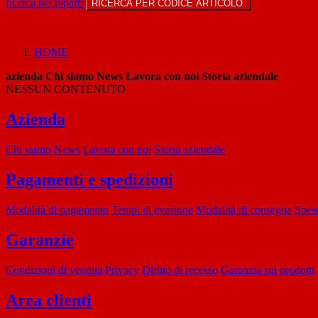
ricerca nei reparti
RICERCA PER CODICE ARTICOLO
HOME
azienda
Chi siamo
News
Lavora con noi
Storia aziendale
NESSUN CONTENUTO
Azienda
Chi siamo
News
Lavora con noi
Storia aziendale
Pagamenti e spedizioni
Modalità di pagamento
Tempi di evasione
Modalità di consegna
Spese
Garanzie
Condizioni di vendita
Privacy
Diritto di recesso
Garanzia sui prodotti
Area clienti