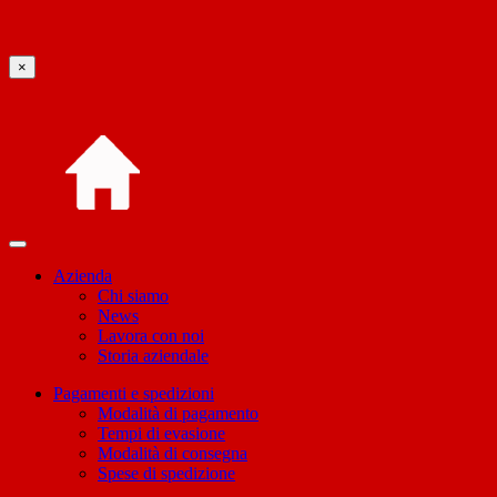
×
Azienda
Chi siamo
News
Lavora con noi
Storia aziendale
Pagamenti e spedizioni
Modalità di pagamento
Tempi di evasione
Modalità di consegna
Spese di spedizione