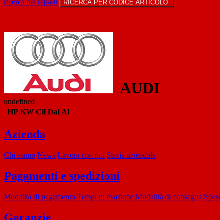
ricerca nei reparti
RICERCA PER CODICE ARTICOLO
AUDI
undefined
HP
KW
Cil
Dal
Al
Azienda
Chi siamo
News
Lavora con noi
Storia aziendale
Pagamenti e spedizioni
Modalità di pagamento
Tempi di evasione
Modalità di consegna
Spese
Garanzie