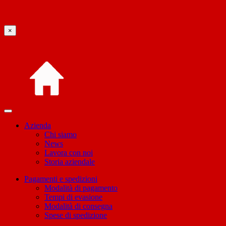
×
Azienda
Chi siamo
News
Lavora con noi
Storia aziendale
Pagamenti e spedizioni
Modalità di pagamento
Tempi di evasione
Modalità di consegna
Spese di spedizione