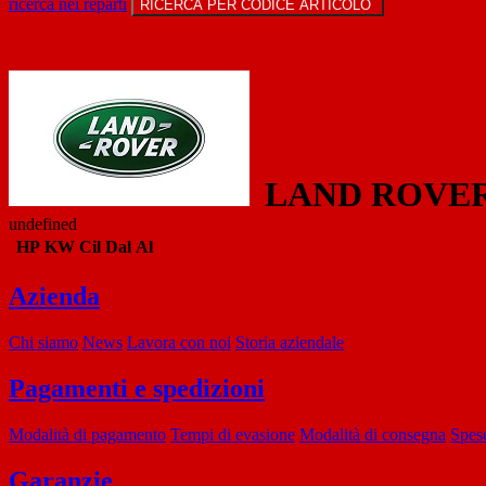
ricerca nei reparti
RICERCA PER CODICE ARTICOLO
LAND ROVE
undefined
HP
KW
Cil
Dal
Al
Azienda
Chi siamo
News
Lavora con noi
Storia aziendale
Pagamenti e spedizioni
Modalità di pagamento
Tempi di evasione
Modalità di consegna
Spese
Garanzie