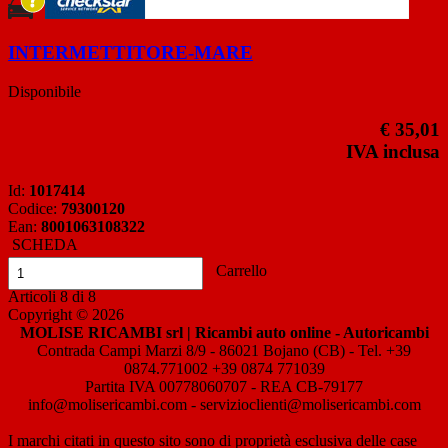
INTERMETTITORE-MARE
Disponibile
€ 35,01
IVA inclusa
Id:
1017414
Codice:
79300120
Ean:
8001063108322
SCHEDA
Carrello
Articoli
8
di
8
Copyright © 2026
MOLISE RICAMBI srl | Ricambi auto online - Autoricambi
Contrada Campi Marzi 8/9 - 86021 Bojano (CB) - Tel. +39
0874.771002 +39 0874 771039
Partita IVA 00778060707 - REA CB-79177
info@molisericambi.com - servizioclienti@molisericambi.com
I marchi citati in questo sito sono di proprietà esclusiva delle case