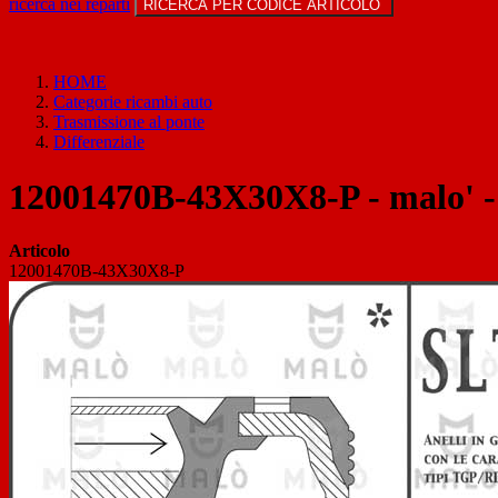
ricerca nei reparti
RICERCA PER CODICE ARTICOLO
HOME
Categorie ricambi auto
Trasmissione al ponte
Differenziale
12001470B-43X30X8-P - malo' 
Articolo
12001470B-43X30X8-P