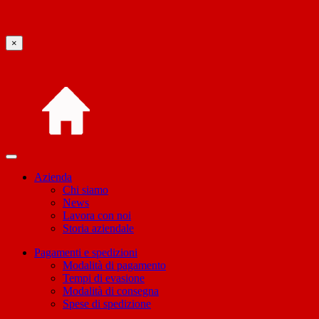
×
Azienda
Chi siamo
News
Lavora con noi
Storia aziendale
Pagamenti e spedizioni
Modalità di pagamento
Tempi di evasione
Modalità di consegna
Spese di spedizione