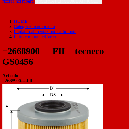
ricerca nei reparti
RICERCA PER CODICE ARTICOLO
HOME
Categorie ricambi auto
Impianto alimentazione carburante
Filtro carburante/Carter
=2668900----FIL - tecneco -
GS0456
Articolo
=2668900----FIL