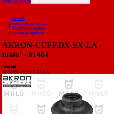
ricerca nei reparti
RICERCA PER CODICE ARTICOLO
HOME
Categorie ricambi auto
Trasmissione a ruota
Guaina parapolvere
AKRON-CUFF.DX-SX-LA -
malo' - 61461
Articolo
AKRON-CUFF.DX-SX-LA