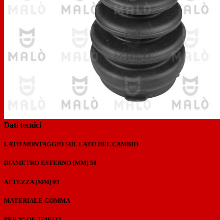
Previous
Next
Dati tecnici
LATO MONTAGGIO
SUL LATO DEL CAMBIO
DIAMETRO ESTERNO [MM]
58
ALTEZZA [MM]
93
MATERIALE
GOMMA
PER N° OE
7746232