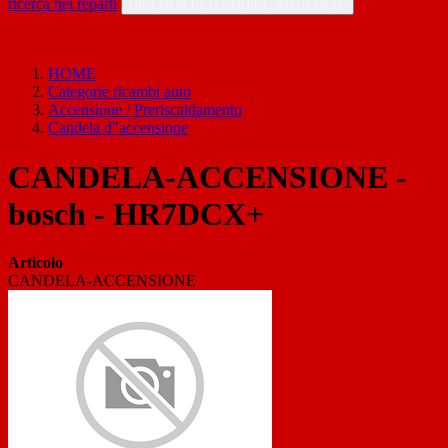
ricerca nei reparti
RICERCA PER CODICE ARTICOLO
HOME
Categorie ricambi auto
Accensione / Preriscaldamento
Candela d"accensione
CANDELA-ACCENSIONE -
bosch - HR7DCX+
Articolo
CANDELA-ACCENSIONE