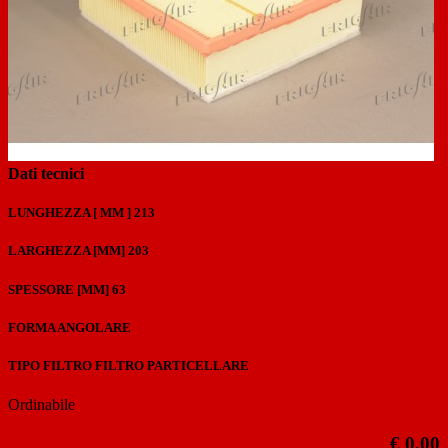
Previous
Next
Dati tecnici
LUNGHEZZA [ MM ]
213
LARGHEZZA [MM]
203
SPESSORE [MM]
63
FORMA
ANGOLARE
TIPO FILTRO
FILTRO PARTICELLARE
Ordinabile
€ 0,00