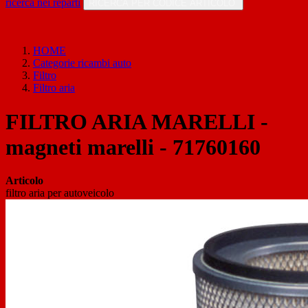
ricerca nei reparti
RICERCA PER CODICE ARTICOLO
HOME
Categorie ricambi auto
Filtro
Filtro aria
FILTRO ARIA MARELLI -
magneti marelli - 71760160
Articolo
filtro aria per autoveicolo