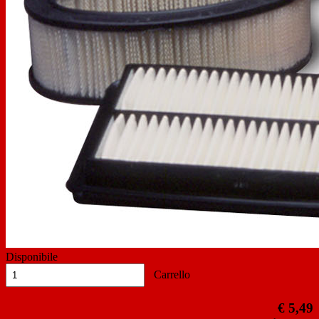
Previous
Next
Disponibile
Carrello
€ 5,49