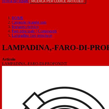
ricerca nei reparti
RICERCA PER CODICE ARTICOLO
HOME
Categorie ricambi auto
Impianto elettrico
Faro principale / Componenti
Lampadina faro principale
LAMPADINA,-FARO-DI-PROFON
Articolo
LAMPADINA,-FARO-DI-PROFONDIT