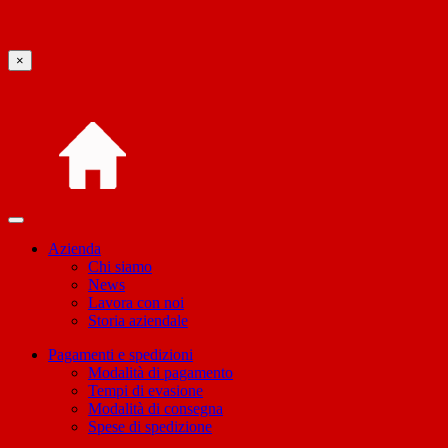
×
Azienda
Chi siamo
News
Lavora con noi
Storia aziendale
Pagamenti e spedizioni
Modalità di pagamento
Tempi di evasione
Modalità di consegna
Spese di spedizione