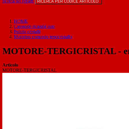
ricerca nei reparti
RICERCA PER CODICE ARTICOLO
HOME
Categorie ricambi auto
Pulizia cristalli
Motorino comando tergicristallo
MOTORE-TERGICRISTAL - era
Articolo
MOTORE-TERGICRISTAL