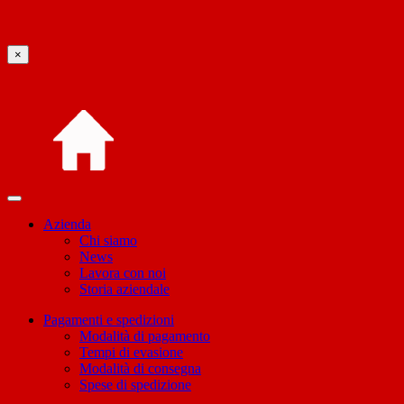
×
Azienda
Chi siamo
News
Lavora con noi
Storia aziendale
Pagamenti e spedizioni
Modalità di pagamento
Tempi di evasione
Modalità di consegna
Spese di spedizione