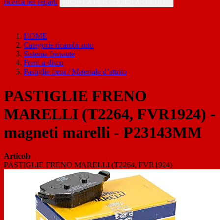
ricerca nei reparti
RICERCA PER CODICE ARTICOLO
HOME
Categorie ricambi auto
Sistema frenante
Freni a disco
Pastiglie freni / Materiale d’attrito
PASTIGLIE FRENO
MARELLI (T2264, FVR1924) -
magneti marelli - P23143MM
Articolo
PASTIGLIE FRENO MARELLI (T2264, FVR1924)