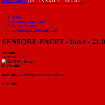
ricerca nei reparti
RICERCA PER CODICE ARTICOLO
HOME
Categorie ricambi auto
Sistema frenante
Regolazione dinamica di guida
SENSORE-FACET - facet - 21.
Articolo
SENSORE-FACET
Previous
Next
Dati tecnici
LUNGHEZZA SENSORE DI MISURA [MM]
14
Ordinabile