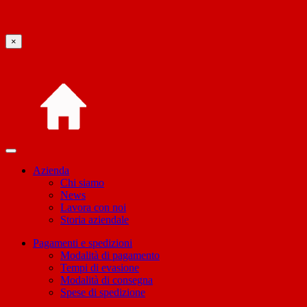
×
Azienda
Chi siamo
News
Lavora con noi
Storia aziendale
Pagamenti e spedizioni
Modalità di pagamento
Tempi di evasione
Modalità di consegna
Spese di spedizione