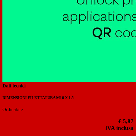
Previous
Next
Dati tecnici
DIMENSIONI FILETTATURA
M16 X 1,5
Ordinabile
€ 5,87
IVA inclusa