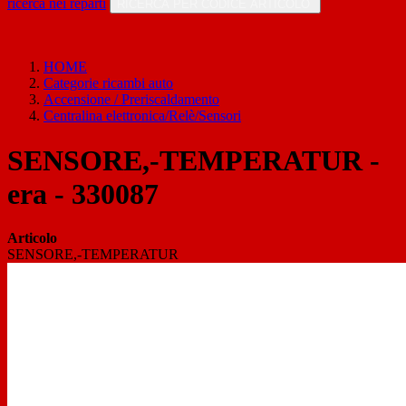
ricerca nei reparti
RICERCA PER CODICE ARTICOLO
HOME
Categorie ricambi auto
Accensione / Preriscaldamento
Centralina elettronica/Relè/Sensori
SENSORE,-TEMPERATUR -
era - 330087
Articolo
SENSORE,-TEMPERATUR