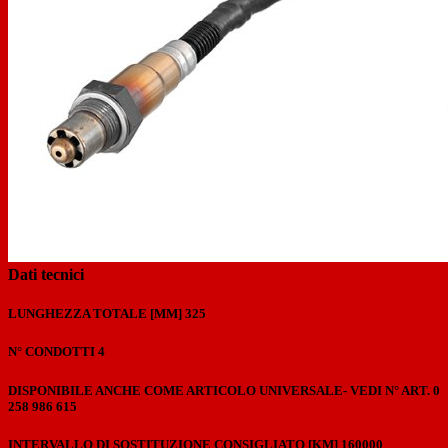
Previous
Next
Dati tecnici
LUNGHEZZA TOTALE [MM]
325
N° CONDOTTI
4
DISPONIBILE ANCHE COME ARTICOLO UNIVERSALE- VEDI N° ART.
0
258 986 615
INTERVALLO DI SOSTITUZIONE CONSIGLIATO [KM]
160000