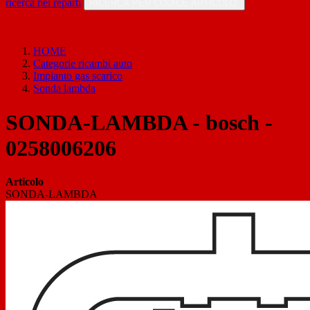
ricerca nei reparti
RICERCA PER CODICE ARTICOLO
HOME
Categorie ricambi auto
Impianto gas scarico
Sonda lambda
SONDA-LAMBDA - bosch -
0258006206
Articolo
SONDA-LAMBDA