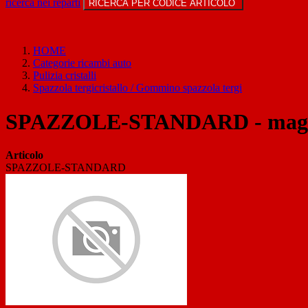
ricerca nei reparti
RICERCA PER CODICE ARTICOLO
HOME
Categorie ricambi auto
Pulizia cristalli
Spazzola tergicristallo / Gommino spazzola tergi
SPAZZOLE-STANDARD - magnet
Articolo
SPAZZOLE-STANDARD