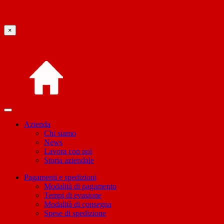
×
Azienda
Chi siamo
News
Lavora con noi
Storia aziendale
Pagamenti e spedizioni
Modalità di pagamento
Tempi di evasione
Modalità di consegna
Spese di spedizione