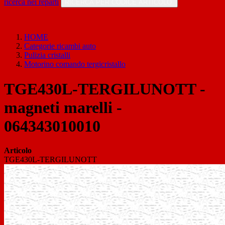
ricerca nei reparti
RICERCA PER CODICE ARTICOLO
HOME
Categorie ricambi auto
Pulizia cristalli
Motorino comando tergicristallo
TGE430L-TERGILUNOTT -
magneti marelli -
064343010010
Articolo
TGE430L-TERGILUNOTT