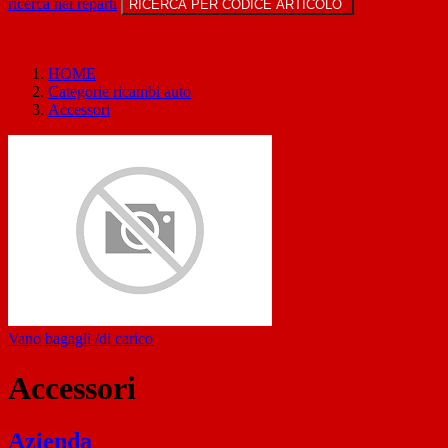
ricerca nei reparti
RICERCA PER CODICE ARTICOLO
HOME
Categorie ricambi auto
Accessori
Vano bagagli /di carico
Accessori
Azienda