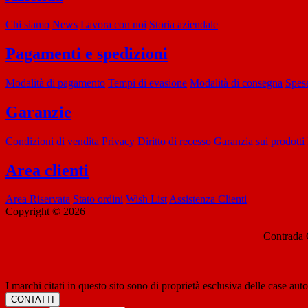
Chi siamo
News
Lavora con noi
Storia aziendale
Pagamenti e spedizioni
Modalità di pagamento
Tempi di evasione
Modalità di consegna
Spese
Garanzie
Condizioni di vendita
Privacy
Diritto di recesso
Garanzia sui prodotti
Area clienti
Area Riservata
Stato ordini
Wish List
Assistenza Clienti
Copyright © 2026
Contrada 
I marchi citati in questo sito sono di proprietà esclusiva delle case auto
CONTATTI