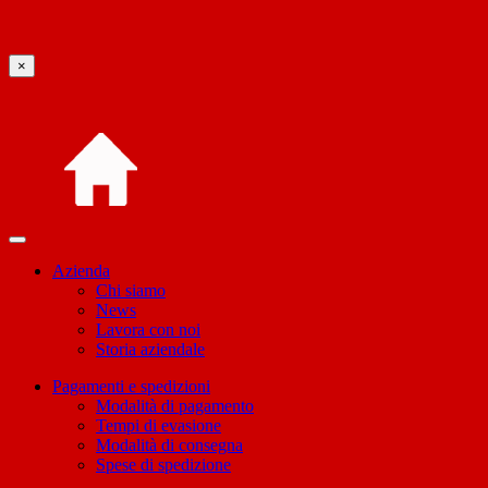
×
Azienda
Chi siamo
News
Lavora con noi
Storia aziendale
Pagamenti e spedizioni
Modalità di pagamento
Tempi di evasione
Modalità di consegna
Spese di spedizione