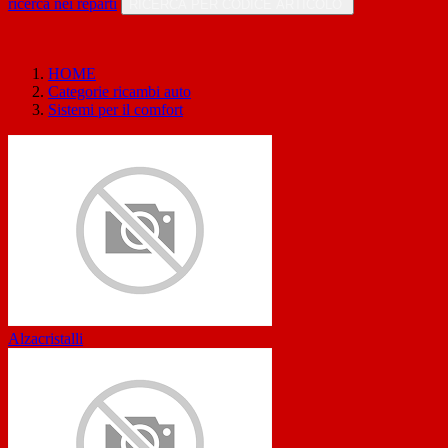
ricerca nei reparti
RICERCA PER CODICE ARTICOLO
HOME
Categorie ricambi auto
Sistemi per il comfort
Alzacristalli