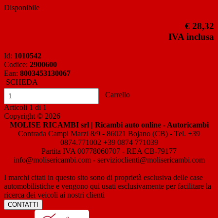
Disponibile
€ 28,32
IVA inclusa
Id:
1010542
Codice:
2900600
Ean:
8003453130067
SCHEDA
Carrello
Articoli
1
di
1
Copyright © 2026
MOLISE RICAMBI srl | Ricambi auto online - Autoricambi
Contrada Campi Marzi 8/9 - 86021 Bojano (CB) - Tel. +39
0874.771002 +39 0874 771039
Partita IVA 00778060707 - REA CB-79177
info@molisericambi.com - servizioclienti@molisericambi.com
I marchi citati in questo sito sono di proprietà esclusiva delle case
automobilistiche e vengono qui usati esclusivamente per facilitare la
ricerca dei veicoli ai nostri clienti
CONTATTI