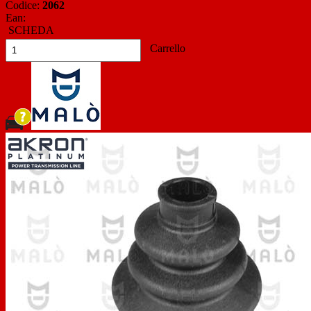
Codice:
2062
Ean:
SCHEDA
Carrello