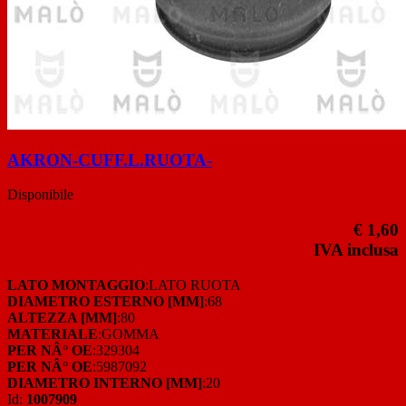
AKRON-CUFF.L.RUOTA-
Disponibile
€ 1,60
IVA inclusa
LATO MONTAGGIO
:LATO RUOTA
DIAMETRO ESTERNO [MM]
:68
ALTEZZA [MM]
:80
MATERIALE
:GOMMA
PER NÂ° OE
:329304
PER NÂ° OE
:5987092
DIAMETRO INTERNO [MM]
:20
Id:
1007909