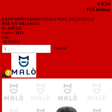
€ 0,54
IVA inclusa
LATO MONTAGGIO
:ASSALE POST. BILATERALE
PER NÂ° OE
:4094901
Id:
1007322
Codice:
2313
Ean:
SCHEDA
Carrello