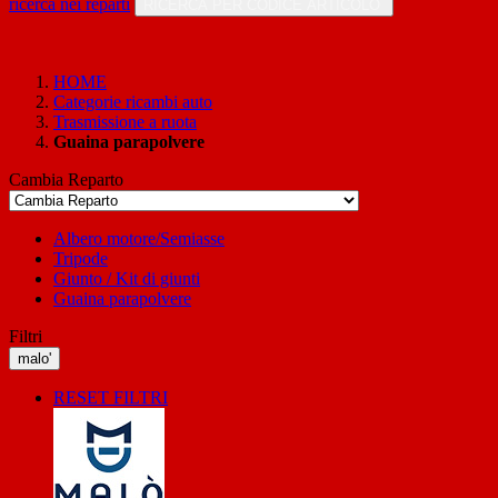
ricerca nei reparti
RICERCA PER CODICE ARTICOLO
HOME
Categorie ricambi auto
Trasmissione a ruota
Guaina parapolvere
Cambia Reparto
Albero motore/Semiasse
Tripode
Giunto / Kit di giunti
Guaina parapolvere
Filtri
malo'
RESET FILTRI