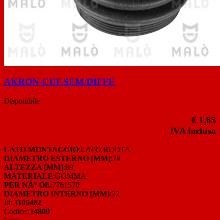
AKRON-CUF.SEM.DIFFE
Disponibile
€ 1,65
IVA inclusa
LATO MONTAGGIO
:LATO RUOTA
DIAMETRO ESTERNO [MM]
:78
ALTEZZA [MM]
:89
MATERIALE
:GOMMA
PER NÂ° OE
:7761570
DIAMETRO INTERNO [MM]
:22
Id:
1105482
Codice:
14809