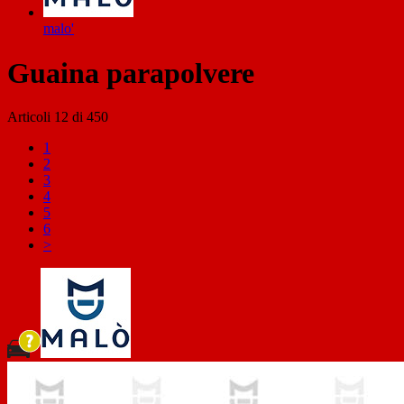
malo'
Guaina parapolvere
Articoli
12
di
450
1
2
3
4
5
6
>