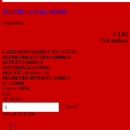
AKRON CUFFIA, SEMIA
Disponibile
€ 1,82
IVA inclusa
LATO MONTAGGIO
:LATO RUOTA
DIAMETRO ESTERNO [MM]
:86
ALTEZZA [MM]
:96
MATERIALE
:GOMMA
PER NÂ° OE
:82443750
DIAMETRO INTERNO [MM]
:25
Id:
1118919
Codice:
15074
Ean:
SCHEDA
Carrello
Articoli
12
di
450
1
2