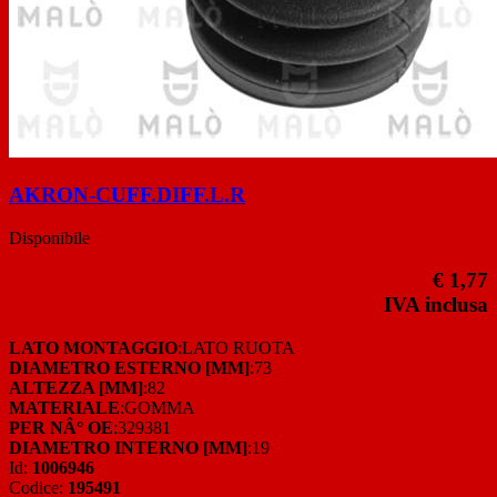
AKRON-CUFF.DIFF.L.R
Disponibile
€ 1,77
IVA inclusa
LATO MONTAGGIO
:LATO RUOTA
DIAMETRO ESTERNO [MM]
:73
ALTEZZA [MM]
:82
MATERIALE
:GOMMA
PER NÂ° OE
:329381
DIAMETRO INTERNO [MM]
:19
Id:
1006946
Codice:
195491