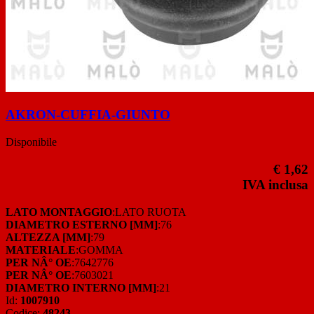
AKRON-CUFFIA-GIUNTO
Disponibile
€ 1,62
IVA inclusa
LATO MONTAGGIO
:LATO RUOTA
DIAMETRO ESTERNO [MM]
:76
ALTEZZA [MM]
:79
MATERIALE
:GOMMA
PER NÂ° OE
:7642776
PER NÂ° OE
:7603021
DIAMETRO INTERNO [MM]
:21
Id:
1007910
Codice:
48243