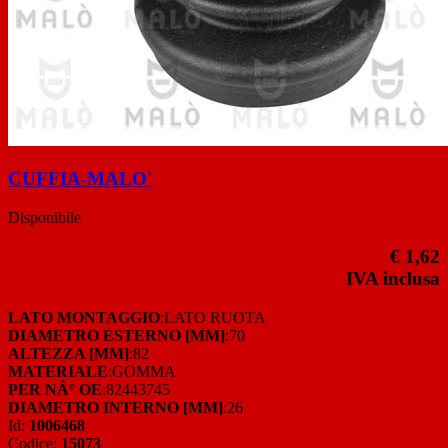
CUFFIA-MALO'
Disponibile
€ 1,62
IVA inclusa
LATO MONTAGGIO
:LATO RUOTA
DIAMETRO ESTERNO [MM]
:70
ALTEZZA [MM]
:82
MATERIALE
:GOMMA
PER NÂ° OE
:82443745
DIAMETRO INTERNO [MM]
:26
Id:
1006468
Codice:
15073