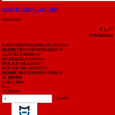
CUFFIA-DIFF.LATO-RU
Disponibile
€ 1,77
IVA inclusa
LATO MONTAGGIO
:LATO RUOTA
DIAMETRO ESTERNO [MM]
:70
ALTEZZA [MM]
:100
MATERIALE
:GOMMA
PER NÂ° OE
:4215015
PER NÂ° OE
:6039602315
DIAMETRO INTERNO [MM]
:20
Id:
1007908
Codice:
4824
Ean:
SCHEDA
Carrello