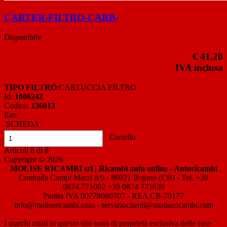
CARTER-FILTRO-CARB-
Disponibile
€ 41,20
IVA inclusa
TIPO FILTRO
:CARTUCCIA FILTRO
Id:
1006242
Codice:
136013
Ean:
SCHEDA
Carrello
Articoli
8
di
8
Copyright © 2026
MOLISE RICAMBI srl | Ricambi auto online - Autoricambi
Contrada Campi Marzi 8/9 - 86021 Bojano (CB) - Tel. +39
0874.771002 +39 0874 771039
Partita IVA 00778060707 - REA CB-79177
info@molisericambi.com - servizioclienti@molisericambi.com
I marchi citati in questo sito sono di proprietà esclusiva delle case