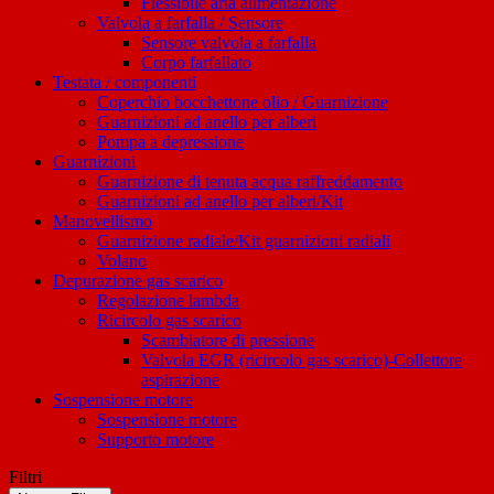
Flessibile aria alimentazione
Valvola a farfalla / Sensore
Sensore valvola a farfalla
Corpo farfallato
Testata / componenti
Coperchio bocchettone olio / Guarnizione
Guarnizioni ad anello per alberi
Pompa a depressione
Guarnizioni
Guarnizione di tenuta acqua raffreddamento
Guarnizioni ad anello per alberi/Kit
Manovellismo
Guarnizione radiale/Kit guarnizioni radiali
Volano
Depurazione gas scarico
Regolazione lambda
Ricircolo gas scarico
Scambiatore di pressione
Valvola EGR (ricircolo gas scarico)-Collettore
aspirazione
Sospensione motore
Sospensione motore
Supporto motore
Filtri