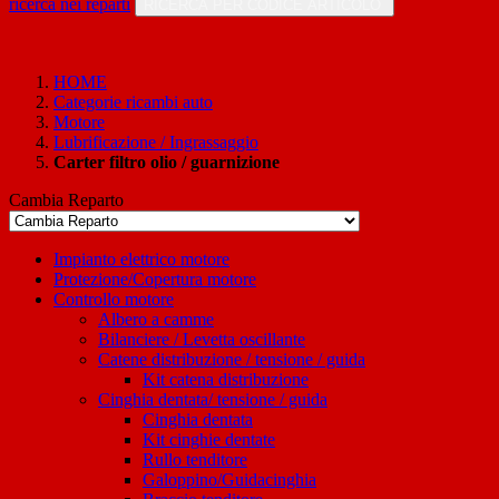
ricerca nei reparti
RICERCA PER CODICE ARTICOLO
HOME
Categorie ricambi auto
Motore
Lubrificazione / Ingrassaggio
Carter filtro olio / guarnizione
Cambia Reparto
Impianto elettrico motore
Protezione/Copertura motore
Controllo motore
Albero a camme
Bilanciere / Levetta oscillante
Catene distribuzione / tensione / guida
Kit catena distribuzione
Cinghia dentata/ tensione / guida
Cinghia dentata
Kit cinghie dentate
Rullo tenditore
Galoppino/Guidacinghia