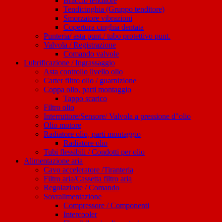
Braccio tenditore
Tendicinghia (Gruppo tenditore)
Smorzatore vibrazioni
Copertura cinghia dentata
Punteria/ asta punt./ tubo protettivo punt.
Valvola / Registrazione
Comando valvole
Lubrificazione / Ingrassaggio
Asta controllo livello olio
Carter filtro olio / guarnizione
Coppa olio, parti montaggio
Tappo scarico
Filtro olio
Interruttore/Sensore/ Valvola a pressione d"olio
Olio motore
Radiatore olio, parti montaggio
Radiatore olio
Tubi flessibili / Condotti per olio
Alimentazione aria
Cavo acceleratore /Tiranteria
Filtro aria/Cassetta filtro aria
Regolazione / Comando
Sovralimentazione
Compressore / Componenti
Intercooler