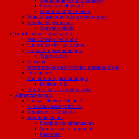
Tendicinghia (Gruppo tenditore)
Smorzatore vibrazioni
Copertura cinghia dentata
Punteria/ asta punt./ tubo protettivo punt.
Valvola / Registrazione
Comando valvole
Lubrificazione / Ingrassaggio
Asta controllo livello olio
Carter filtro olio / guarnizione
Coppa olio, parti montaggio
Tappo scarico
Filtro olio
Interruttore/Sensore/ Valvola a pressione d"olio
Olio motore
Radiatore olio, parti montaggio
Radiatore olio
Tubi flessibili / Condotti per olio
Alimentazione aria
Cavo acceleratore /Tiranteria
Filtro aria/Cassetta filtro aria
Regolazione / Comando
Sovralimentazione
Flessibile aria alimentazione
Compressore / Componenti
Intercooler