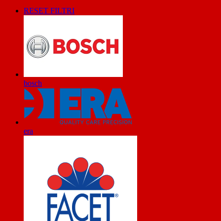
RESET FILTRI
bosch
era