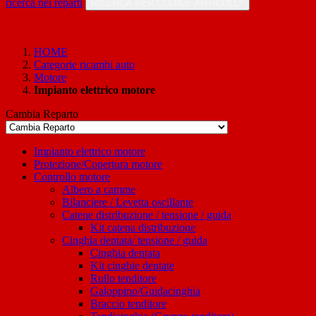
ricerca nei reparti
RICERCA PER CODICE ARTICOLO
HOME
Categorie ricambi auto
Motore
Impianto elettrico motore
Cambia Reparto
Impianto elettrico motore
Protezione/Copertura motore
Controllo motore
Albero a camme
Bilanciere / Levetta oscillante
Catene distribuzione / tensione / guida
Kit catena distribuzione
Cinghia dentata/ tensione / guida
Cinghia dentata
Kit cinghie dentate
Rullo tenditore
Galoppino/Guidacinghia
Braccio tenditore