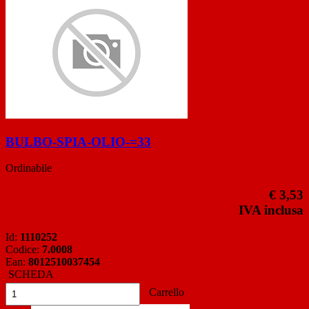
BULBO-SPIA-OLIO-=33
Ordinabile
€ 3,53
IVA inclusa
Id:
1110252
Codice:
7.0008
Ean:
8012510037454
SCHEDA
Carrello