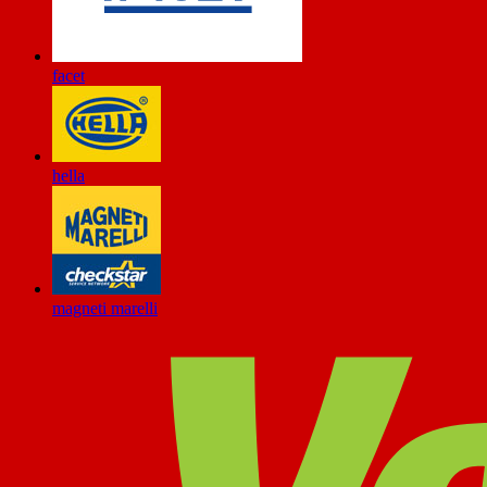
facet
hella
magneti marelli