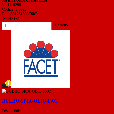
APERTURA CHIAVE
:24
Id:
1110255
Codice:
7.0023
Ean:
8012510037607
SCHEDA
Carrello
BULBO-SPIA-OLIO-FAC
Disponibile