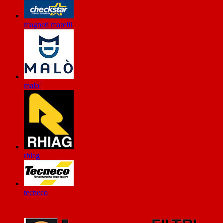
magneti marelli
malo'
rhiag
tecneco