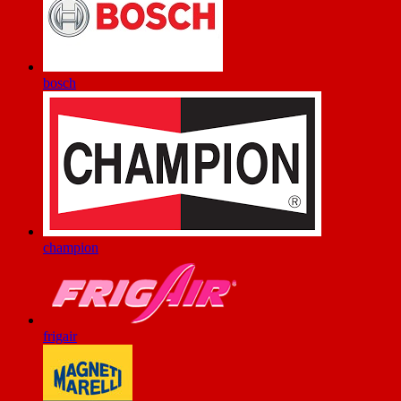
bosch
champion
frigair