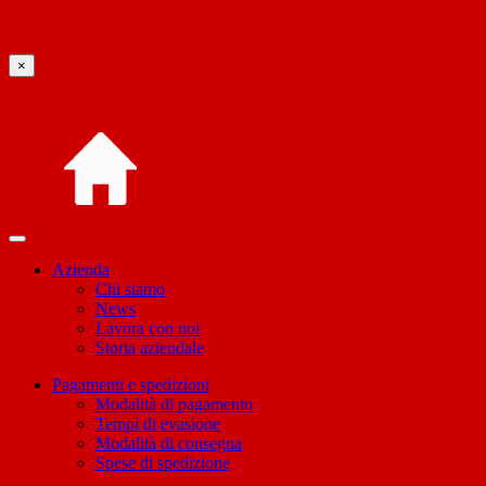
×
Azienda
Chi siamo
News
Lavora con noi
Storia aziendale
Pagamenti e spedizioni
Modalità di pagamento
Tempi di evasione
Modalità di consegna
Spese di spedizione