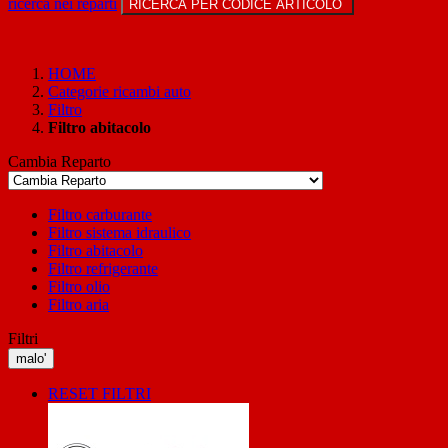
ricerca nei reparti
RICERCA PER CODICE ARTICOLO
HOME
Categorie ricambi auto
Filtro
Filtro abitacolo
Cambia Reparto
Filtro carburante
Filtro sistema idraulico
Filtro abitacolo
Filtro refrigerante
Filtro olio
Filtro aria
Filtri
malo'
RESET FILTRI