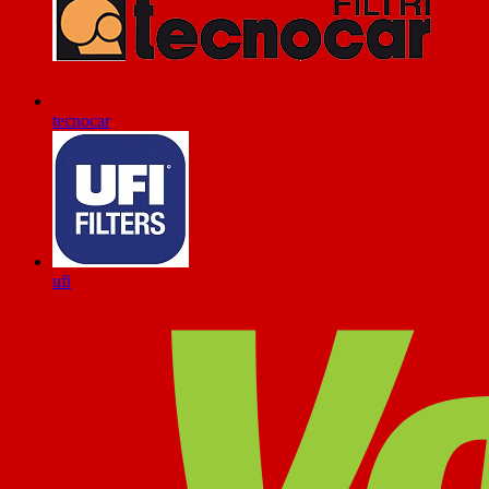
tecnocar
ufi