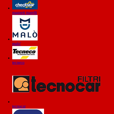
magneti marelli
malo'
tecneco
tecnocar