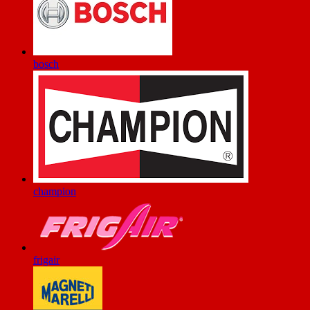
bosch
champion
frigair