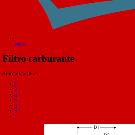
valeo
Filtro carburante
Articoli
12
di
867
1
2
3
4
5
6
>