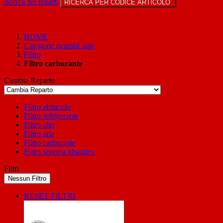
ricerca nei reparti
RICERCA PER CODICE ARTICOLO
HOME
Categorie ricambi auto
Filtro
Filtro carburante
Cambia Reparto
Filtro abitacolo
Filtro refrigerante
Filtro olio
Filtro aria
Filtro carburante
Filtro sistema idraulico
Filtri
Nessun Filtro
RESET FILTRI