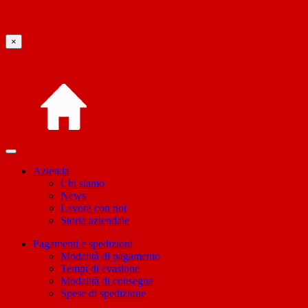
×
Azienda
Chi siamo
News
Lavora con noi
Storia aziendale
Pagamenti e spedizioni
Modalità di pagamento
Tempi di evasione
Modalità di consegna
Spese di spedizione