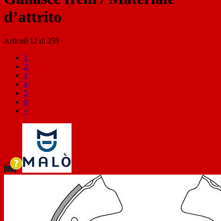
d’attrito
Articoli
12
di
259
1
2
3
4
5
6
>