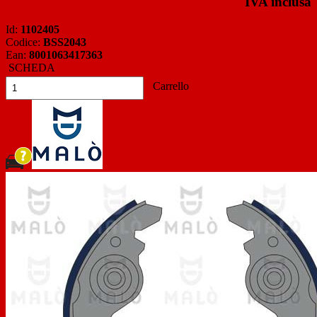
IVA inclusa
Id:
1102405
Codice:
BSS2043
Ean:
8001063417363
SCHEDA
Carrello