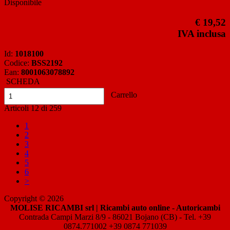
Disponibile
€ 19,52
IVA inclusa
Id:
1018100
Codice:
BSS2192
Ean:
8001063078892
SCHEDA
Carrello
Articoli
12
di
259
1
2
3
4
5
6
>
Copyright © 2026
MOLISE RICAMBI srl | Ricambi auto online - Autoricambi
Contrada Campi Marzi 8/9 - 86021 Bojano (CB) - Tel. +39
0874.771002 +39 0874 771039