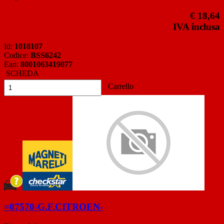
€ 18,64
IVA inclusa
Id:
1018107
Codice:
BSS6242
Ean:
8001063419077
SCHEDA
Carrello
=07570-G.F.CITROEN-