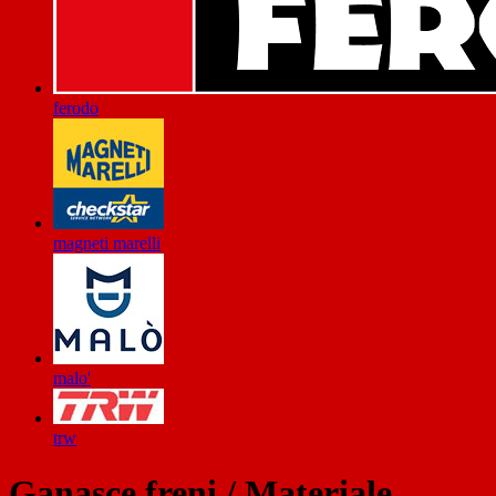
ferodo
magneti marelli
malo'
trw
Ganasce freni / Materiale