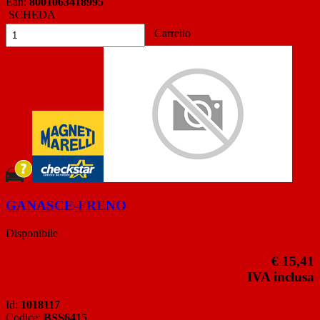
Ean:
8001063418995
SCHEDA
Carrello
GANASCE-FRENO
Disponibile
€ 15,41
IVA inclusa
Id:
1018117
Codice:
BSS6415