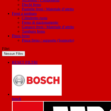
Accessori / Componenti
Dischi freno
Pastiglie freni / Materiale d’attrito
Freni a tamburo
Cilindretto ruota
Freno di stazionamento
Ganasce freni / Materiale d’attrito
Tamburo freno
Pinza freno
Pinza freno / supporto (Sopporto)
Filtri
Nessun Filtro
RESET FILTRI
bosch