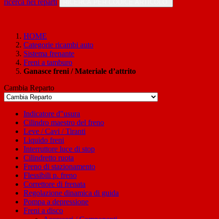
ricerca nei reparti
RICERCA PER CODICE ARTICOLO
HOME
Categorie ricambi auto
Sistema frenante
Freni a tamburo
Ganasce freni / Materiale d’attrito
Cambia Reparto
Indicatore d"usura
Cilindro maestro del freno
Leve / Cavi / Tiranti
Liquido freni
Interruttore luce di stop
Cilindretto ruota
Freno di stazionamento
Flessibili p. freno
Correttore di frenata
Regolazione dinamica di guida
Pompa a depressione
Freni a disco