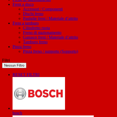
Freni a disco
Accessori / Componenti
Dischi freno
Pastiglie freni / Materiale d’attrito
Freni a tamburo
Cilindretto ruota
Freno di stazionamento
Ganasce freni / Materiale d’attrito
Tamburo freno
Pinza freno
Pinza freno / supporto (Sopporto)
Filtri
Nessun Filtro
RESET FILTRI
bosch