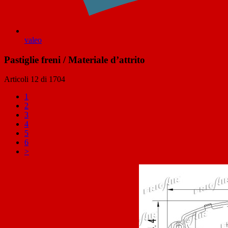
valeo
Pastiglie freni / Materiale d’attrito
Articoli
12
di
1704
1
2
3
4
5
6
>