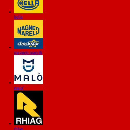
hella
magneti marelli
malo'
rhiag