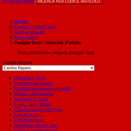
ricerca nei reparti
RICERCA PER CODICE ARTICOLO
HOME
Categorie ricambi auto
Sistema frenante
Freni a disco
Pastiglie freni / Materiale d’attrito
Prova descrizione categoria pastiglie freni.
Cambia Reparto
Flessibili p. freno
Correttore di frenata
Regolazione dinamica di guida
Pompa a depressione
Indicatore d"usura
Leve / Cavi / Tiranti
Cilindro maestro del freno
Liquido freni
Cilindretto ruota
Interruttore luce di stop
Freno di stazionamento