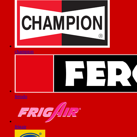
champion
ferodo
frigair