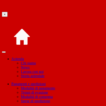
×
Azienda
Chi siamo
News
Lavora con noi
Storia aziendale
Pagamenti e spedizioni
Modalità di pagamento
Tempi di evasione
Modalità di consegna
Spese di spedizione