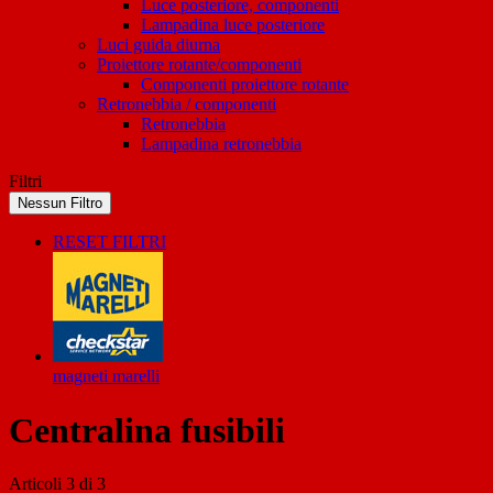
Luce posteriore, componenti
Lampadina luce posteriore
Luci guida diurna
Proiettore rotante/componenti
Componenti proiettore rotante
Retronebbia / componenti
Retronebbia
Lampadina retronebbia
Filtri
Nessun Filtro
RESET FILTRI
magneti marelli
Centralina fusibili
Articoli
3
di
3