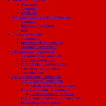
Alternatore / componenti
Alternatore
Componenti
Regolatore
Centraline comando / relè illuminazione
Centraline
Interruttore/Regolatore
Relè
Impianto avviamento
Componenti
Interruttore elettromagnetico
Motorino d"avviamento
Faro principale / Componenti
Componenti faro principale
Correzione portata fari
Faro principale / Gruppo ottico
Lampadina faro principale
Luce allo Xeno
Faro supplementare, Componenti
Faro da lavoro / componenti
Faro da lavoro / Gruppo ottico
Faro di profondità - Componenti
Lampadina faro di profondità
Faro dinamico (per curve) / Componenti
Fendinebbia / Componenti