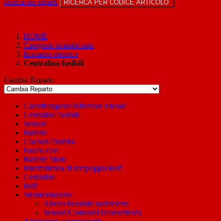
ricerca nei reparti
RICERCA PER CODICE ARTICOLO
HOME
Categorie ricambi auto
Impianto elettrico
Centralina fusibili
Cambia Reparto
Catarifrangente/Riflettore laterale
Centralina fusibili
Sensori
Batterie
Clacson/Tromba
Fascio cavi
Batterie Moto
Intermittenza di lampeggio/Relè
Centraline
Relè
Strumentazione
Albero flessibile tachimetro
Sensori/Comandi(Trasmettitori)