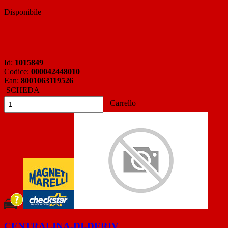
Disponibile
Id:
1015849
Codice:
000042448010
Ean:
8001063119526
SCHEDA
Carrello
CENTRALINA-DI-DERIV