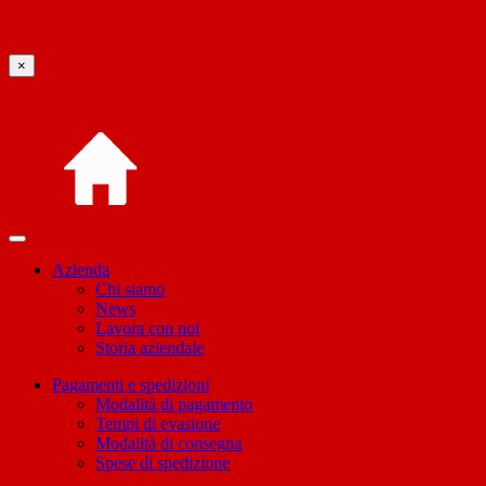
×
Azienda
Chi siamo
News
Lavora con noi
Storia aziendale
Pagamenti e spedizioni
Modalità di pagamento
Tempi di evasione
Modalità di consegna
Spese di spedizione