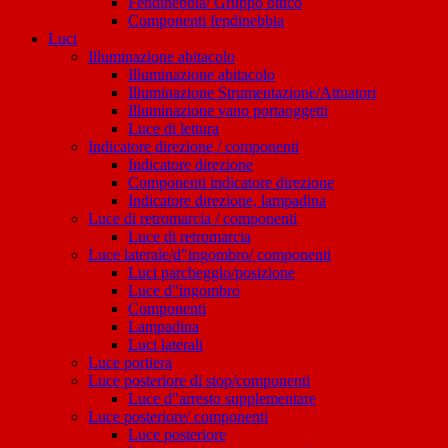
Fendinebbia/ Gruppo ottico
Componenti fendinebbia
Luci
Illuminazione abitacolo
Illuminazione abitacolo
Illuminazione Strumentazione/Attuatori
Illuminazione vano portaoggetti
Luce di lettura
Indicatore direzione / componenti
Indicatore direzione
Componenti indicatore direzione
Indicatore direzione, lampadina
Luce di retromarcia / componenti
Luce di retromarcia
Luce laterale/d"ingombro/ componenti
Luci parcheggio/posizione
Luce d"ingombro
Componenti
Lampadina
Luci laterali
Luce portiera
Luce posteriore di stop/componenti
Luce d"arresto supplementare
Luce posteriore/ componenti
Luce posteriore