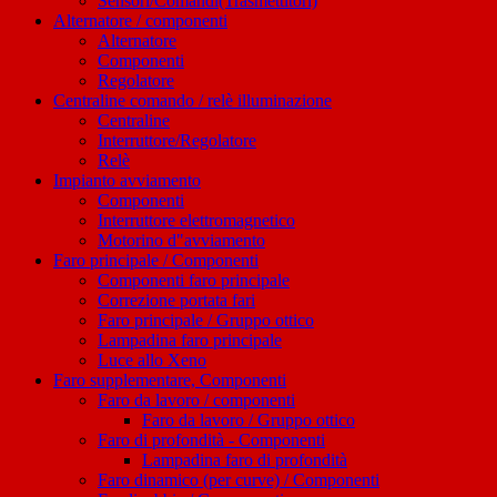
Sensori/Comandi(Trasmettitori)
Alternatore / componenti
Alternatore
Componenti
Regolatore
Centraline comando / relè illuminazione
Centraline
Interruttore/Regolatore
Relè
Impianto avviamento
Componenti
Interruttore elettromagnetico
Motorino d"avviamento
Faro principale / Componenti
Componenti faro principale
Correzione portata fari
Faro principale / Gruppo ottico
Lampadina faro principale
Luce allo Xeno
Faro supplementare, Componenti
Faro da lavoro / componenti
Faro da lavoro / Gruppo ottico
Faro di profondità - Componenti
Lampadina faro di profondità
Faro dinamico (per curve) / Componenti