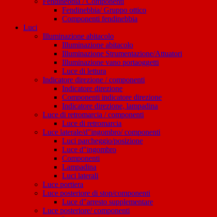
Fendinebbia / Componenti
Fendinebbia/ Gruppo ottico
Componenti fendinebbia
Luci
Illuminazione abitacolo
Illuminazione abitacolo
Illuminazione Strumentazione/Attuatori
Illuminazione vano portaoggetti
Luce di lettura
Indicatore direzione / componenti
Indicatore direzione
Componenti indicatore direzione
Indicatore direzione, lampadina
Luce di retromarcia / componenti
Luce di retromarcia
Luce laterale/d"ingombro/ componenti
Luci parcheggio/posizione
Luce d"ingombro
Componenti
Lampadina
Luci laterali
Luce portiera
Luce posteriore di stop/componenti
Luce d"arresto supplementare
Luce posteriore/ componenti