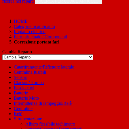
ricerca nei reparti
RICERCA PER CODICE ARTICOLO
HOME
Categorie ricambi auto
Impianto elettrico
Faro principale / Componenti
Correzione portata fari
Cambia Reparto
Catarifrangente/Riflettore laterale
Centralina fusibili
Sensori
Clacson/Tromba
Fascio cavi
Batterie
Batterie Moto
Intermittenza di lampeggio/Relè
Centraline
Relè
Strumentazione
Albero flessibile tachimetro