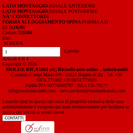
LATO MONTAGGIO
:ASSALE ANTERIORE
LATO MONTAGGIO
:ASSALE POSTERIORE
NÂ° CONNETTORI
:6
FORMA ALLOGGIAMENTO SPINA
:FORMA A D
Id:
1124266
Codice:
551104
Ean:
SCHEDA
Carrello
Articoli
4
di
4
Copyright © 2026
MOLISE RICAMBI srl | Ricambi auto online - Autoricambi
Contrada Campi Marzi 8/9 - 86021 Bojano (CB) - Tel. +39
0874.771002 +39 0874 771039
Partita IVA 00778060707 - REA CB-79177
info@molisericambi.com - servizioclienti@molisericambi.com
I marchi citati in questo sito sono di proprietà esclusiva delle case
automobilistiche e vengono qui usati esclusivamente per facilitare la
ricerca dei veicoli ai nostri clienti
CONTATTI