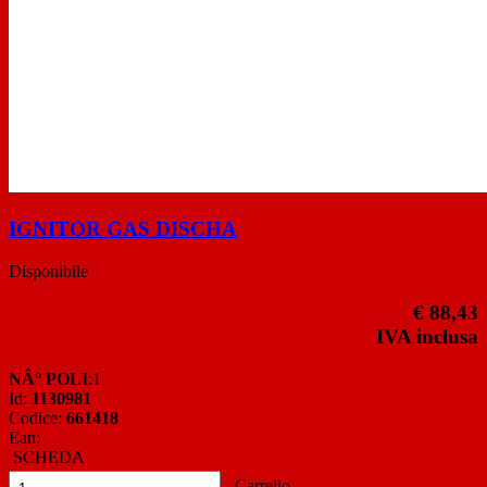
IGNITOR GAS DISCHA
Disponibile
€ 88,43
IVA inclusa
NÂ° POLI
:1
Id:
1130981
Codice:
661418
Ean:
SCHEDA
Carrello