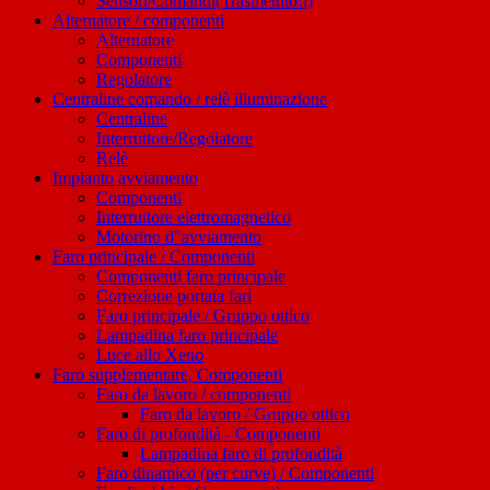
Sensori/Comandi(Trasmettitori)
Alternatore / componenti
Alternatore
Componenti
Regolatore
Centraline comando / relè illuminazione
Centraline
Interruttore/Regolatore
Relè
Impianto avviamento
Componenti
Interruttore elettromagnetico
Motorino d"avviamento
Faro principale / Componenti
Componenti faro principale
Correzione portata fari
Faro principale / Gruppo ottico
Lampadina faro principale
Luce allo Xeno
Faro supplementare, Componenti
Faro da lavoro / componenti
Faro da lavoro / Gruppo ottico
Faro di profondità - Componenti
Lampadina faro di profondità
Faro dinamico (per curve) / Componenti