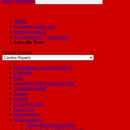
ricerca nei reparti
RICERCA PER CODICE ARTICOLO
HOME
Categorie ricambi auto
Impianto elettrico
Faro principale / Componenti
Luce allo Xeno
Cambia Reparto
Intermittenza di lampeggio/Relè
Centraline
Relè
Catarifrangente/Riflettore laterale
Centralina fusibili
Sensori
Batterie
Clacson/Tromba
Fascio cavi
Batterie Moto
Strumentazione
Albero flessibile tachimetro