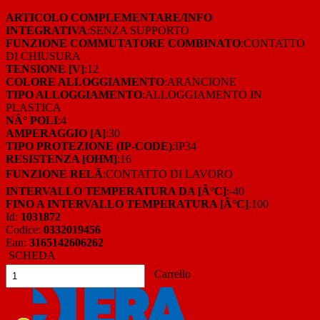
ARTICOLO COMPLEMENTARE/INFO
INTEGRATIVA
:SENZA SUPPORTO
FUNZIONE COMMUTATORE COMBINATO
:CONTATTO
DI CHIUSURA
TENSIONE [V]
:12
COLORE ALLOGGIAMENTO
:ARANCIONE
TIPO ALLOGGIAMENTO
:ALLOGGIAMENTO IN
PLASTICA
NÂ° POLI
:4
AMPERAGGIO [A]
:30
TIPO PROTEZIONE (IP-CODE)
:IP34
RESISTENZA [OHM]
:16
FUNZIONE RELÃ
:CONTATTO DI LAVORO
INTERVALLO TEMPERATURA DA [Â°C]
:-40
FINO A INTERVALLO TEMPERATURA [Â°C]
:100
Id:
1031872
Codice:
0332019456
Ean:
3165142606262
SCHEDA
Carrello