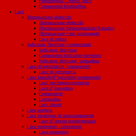
Fendinebbia/ Gruppo ottico
Componenti fendinebbia
Luci
Illuminazione abitacolo
Illuminazione abitacolo
Illuminazione Strumentazione/Attuatori
Illuminazione vano portaoggetti
Luce di lettura
Indicatore direzione / componenti
Indicatore direzione
Componenti indicatore direzione
Indicatore direzione, lampadina
Luce di retromarcia / componenti
Luce di retromarcia
Luce laterale/d"ingombro/ componenti
Luci parcheggio/posizione
Luce d"ingombro
Componenti
Lampadina
Luci laterali
Luce portiera
Luce posteriore di stop/componenti
Luce d"arresto supplementare
Luce posteriore/ componenti
Luce posteriore