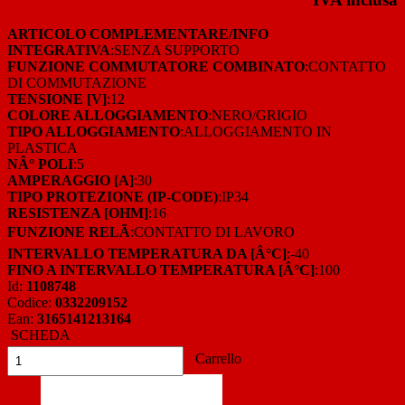
ARTICOLO COMPLEMENTARE/INFO
INTEGRATIVA
:SENZA SUPPORTO
FUNZIONE COMMUTATORE COMBINATO
:CONTATTO
DI COMMUTAZIONE
TENSIONE [V]
:12
COLORE ALLOGGIAMENTO
:NERO/GRIGIO
TIPO ALLOGGIAMENTO
:ALLOGGIAMENTO IN
PLASTICA
NÂ° POLI
:5
AMPERAGGIO [A]
:30
TIPO PROTEZIONE (IP-CODE)
:IP34
RESISTENZA [OHM]
:16
FUNZIONE RELÃ
:CONTATTO DI LAVORO
INTERVALLO TEMPERATURA DA [Â°C]
:-40
FINO A INTERVALLO TEMPERATURA [Â°C]
:100
Id:
1108748
Codice:
0332209152
Ean:
3165141213164
SCHEDA
Carrello