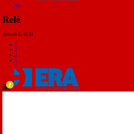
era
Relè
Articoli
12
di
31
1
2
3
>