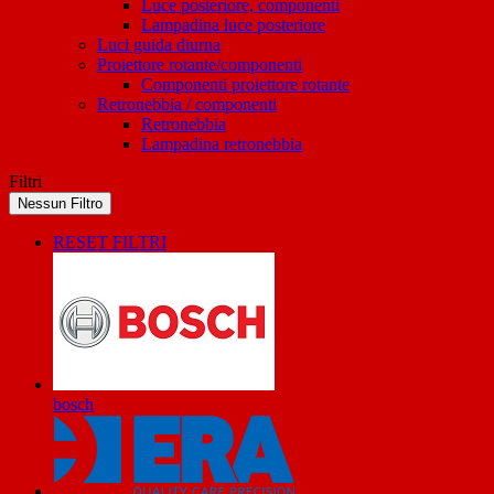
Luce posteriore, componenti
Lampadina luce posteriore
Luci guida diurna
Proiettore rotante/componenti
Componenti proiettore rotante
Retronebbia / componenti
Retronebbia
Lampadina retronebbia
Filtri
Nessun Filtro
RESET FILTRI
bosch