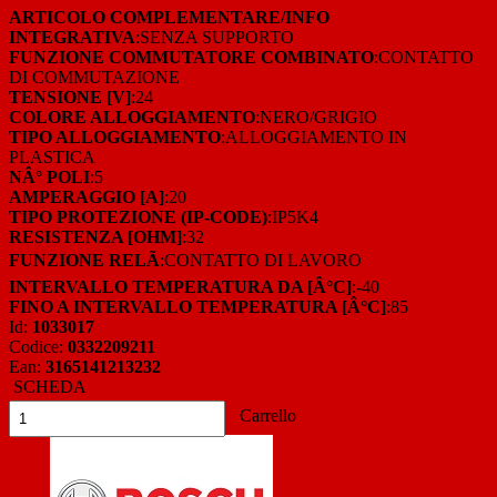
ARTICOLO COMPLEMENTARE/INFO
INTEGRATIVA
:SENZA SUPPORTO
FUNZIONE COMMUTATORE COMBINATO
:CONTATTO
DI COMMUTAZIONE
TENSIONE [V]
:24
COLORE ALLOGGIAMENTO
:NERO/GRIGIO
TIPO ALLOGGIAMENTO
:ALLOGGIAMENTO IN
PLASTICA
NÂ° POLI
:5
AMPERAGGIO [A]
:20
TIPO PROTEZIONE (IP-CODE)
:IP5K4
RESISTENZA [OHM]
:32
FUNZIONE RELÃ
:CONTATTO DI LAVORO
INTERVALLO TEMPERATURA DA [Â°C]
:-40
FINO A INTERVALLO TEMPERATURA [Â°C]
:85
Id:
1033017
Codice:
0332209211
Ean:
3165141213232
SCHEDA
Carrello