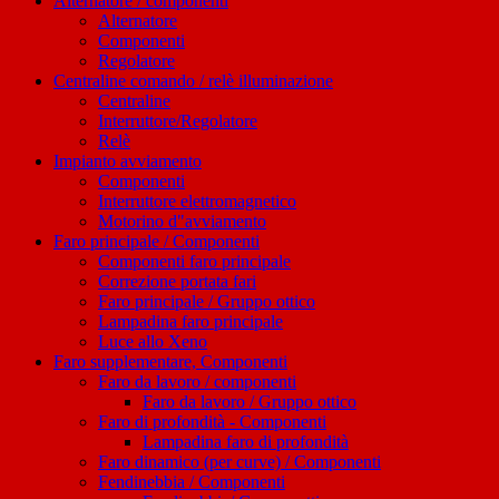
Alternatore / componenti
Alternatore
Componenti
Regolatore
Centraline comando / relè illuminazione
Centraline
Interruttore/Regolatore
Relè
Impianto avviamento
Componenti
Interruttore elettromagnetico
Motorino d"avviamento
Faro principale / Componenti
Componenti faro principale
Correzione portata fari
Faro principale / Gruppo ottico
Lampadina faro principale
Luce allo Xeno
Faro supplementare, Componenti
Faro da lavoro / componenti
Faro da lavoro / Gruppo ottico
Faro di profondità - Componenti
Lampadina faro di profondità
Faro dinamico (per curve) / Componenti
Fendinebbia / Componenti