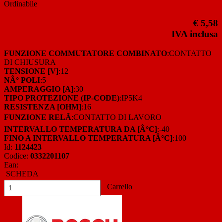
Ordinabile
€ 5,58
IVA inclusa
FUNZIONE COMMUTATORE COMBINATO
:CONTATTO
DI CHIUSURA
TENSIONE [V]
:12
NÂ° POLI
:5
AMPERAGGIO [A]
:30
TIPO PROTEZIONE (IP-CODE)
:IP5K4
RESISTENZA [OHM]
:16
FUNZIONE RELÃ
:CONTATTO DI LAVORO
INTERVALLO TEMPERATURA DA [Â°C]
:-40
FINO A INTERVALLO TEMPERATURA [Â°C]
:100
Id:
1124423
Codice:
0332201107
Ean:
SCHEDA
Carrello