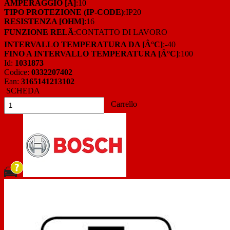
AMPERAGGIO [A]
:10
TIPO PROTEZIONE (IP-CODE)
:IP20
RESISTENZA [OHM]
:16
FUNZIONE RELÃ
:CONTATTO DI LAVORO
INTERVALLO TEMPERATURA DA [Â°C]
:-40
FINO A INTERVALLO TEMPERATURA [Â°C]
:100
Id:
1031873
Codice:
0332207402
Ean:
3165141213102
SCHEDA
Carrello