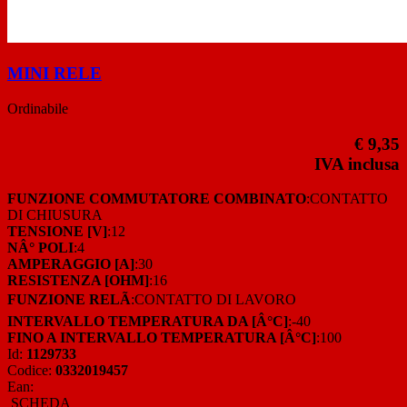
MINI RELE
Ordinabile
€ 9,35
IVA inclusa
FUNZIONE COMMUTATORE COMBINATO
:CONTATTO
DI CHIUSURA
TENSIONE [V]
:12
NÂ° POLI
:4
AMPERAGGIO [A]
:30
RESISTENZA [OHM]
:16
FUNZIONE RELÃ
:CONTATTO DI LAVORO
INTERVALLO TEMPERATURA DA [Â°C]
:-40
FINO A INTERVALLO TEMPERATURA [Â°C]
:100
Id:
1129733
Codice:
0332019457
Ean:
SCHEDA