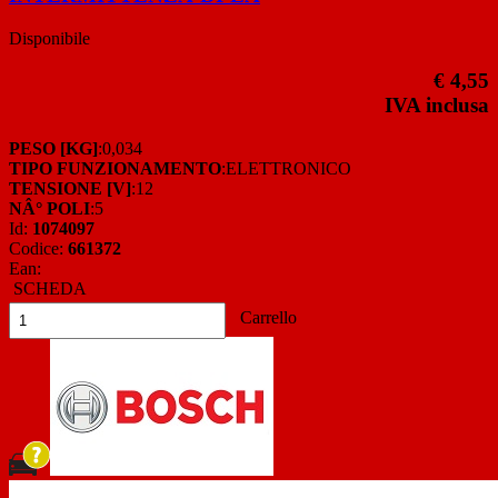
Disponibile
€ 4,55
IVA inclusa
PESO [KG]
:0,034
TIPO FUNZIONAMENTO
:ELETTRONICO
TENSIONE [V]
:12
NÂ° POLI
:5
Id:
1074097
Codice:
661372
Ean:
SCHEDA
Carrello