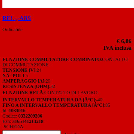
REL-,-ABS
Ordinabile
€ 6,06
IVA inclusa
FUNZIONE COMMUTATORE COMBINATO
:CONTATTO
DI COMMUTAZIONE
TENSIONE [V]
:24
NÂ° POLI
:5
AMPERAGGIO [A]
:20
RESISTENZA [OHM]
:32
FUNZIONE RELÃ
:CONTATTO DI LAVORO
INTERVALLO TEMPERATURA DA [Â°C]
:-40
FINO A INTERVALLO TEMPERATURA [Â°C]
:85
Id:
1033016
Codice:
0332209206
Ean:
3165141213218
SCHEDA