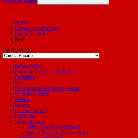
ricerca nei reparti
RICERCA PER CODICE ARTICOLO
HOME
Categorie ricambi auto
Impianto elettrico
Relè
Cambia Reparto
Batterie Moto
Intermittenza di lampeggio/Relè
Centraline
Relè
Catarifrangente/Riflettore laterale
Centralina fusibili
Sensori
Batterie
Clacson/Tromba
Fascio cavi
Strumentazione
Albero flessibile tachimetro
Sensori/Comandi(Trasmettitori)