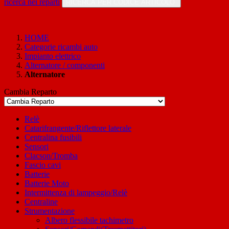
ricerca nei reparti
RICERCA PER CODICE ARTICOLO
HOME
Categorie ricambi auto
Impianto elettrico
Alternatore / componenti
Alternatore
Cambia Reparto
Relè
Catarifrangente/Riflettore laterale
Centralina fusibili
Sensori
Clacson/Tromba
Fascio cavi
Batterie
Batterie Moto
Intermittenza di lampeggio/Relè
Centraline
Strumentazione
Albero flessibile tachimetro