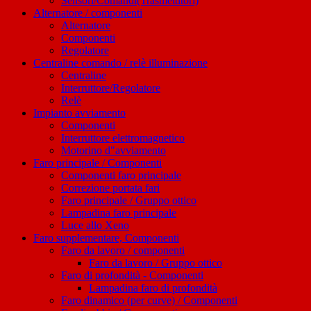
Sensori/Comandi(Trasmettitori)
Alternatore / componenti
Alternatore
Componenti
Regolatore
Centraline comando / relè illuminazione
Centraline
Interruttore/Regolatore
Relè
Impianto avviamento
Componenti
Interruttore elettromagnetico
Motorino d"avviamento
Faro principale / Componenti
Componenti faro principale
Correzione portata fari
Faro principale / Gruppo ottico
Lampadina faro principale
Luce allo Xeno
Faro supplementare, Componenti
Faro da lavoro / componenti
Faro da lavoro / Gruppo ottico
Faro di profondità - Componenti
Lampadina faro di profondità
Faro dinamico (per curve) / Componenti