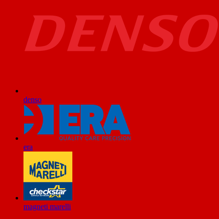
denso
era
magneti marelli