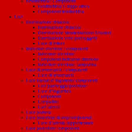
Fendinebbia / Componenti
Fendinebbia/ Gruppo ottico
Componenti fendinebbia
Luci
Illuminazione abitacolo
Illuminazione abitacolo
Illuminazione Strumentazione/Attuatori
Illuminazione vano portaoggetti
Luce di lettura
Indicatore direzione / componenti
Indicatore direzione
Componenti indicatore direzione
Indicatore direzione, lampadina
Luce di retromarcia / componenti
Luce di retromarcia
Luce laterale/d"ingombro/ componenti
Luci parcheggio/posizione
Luce d"ingombro
Componenti
Lampadina
Luci laterali
Luce portiera
Luce posteriore di stop/componenti
Luce d"arresto supplementare
Luce posteriore/ componenti