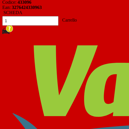
Codice:
433096
Ean:
3276424330963
SCHEDA
Carrello