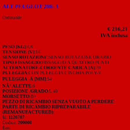
ALT PEUGEOT 206- 1
Ordinabile
€ 216,21
IVA inclusa
PESO [KG]
:4,8
TENSIONE [V]
:14
SENSO ROTAZIONE
:SENSO ROTAZIONE ORARIO
TIPO FISSAGGIO
:FISSAGGIO A QUATTRO PUNTI
ALTERNATORE-CORRENTE CARICA [A]
:70
PULEGGIA
:CON PULEGGIA CINGHIA POLY-V
PULEGGIA -Ã [MM]
:54
NÂ° ALETTE
:6
POSIZIONE /GRADO
:L 40
MORSETTO
:B+
PEZZO DI RICAMBIO SENZA VUOTO A PERDERE
:
PARTE DI RICAMBIO RIPREPARABILE
(REMANUFACTURED)
:
Id:
1126787
Codice:
200008
Ean: