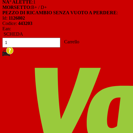
NÂ° ALETTE
:1
MORSETTO
:B+ / D+
PEZZO DI RICAMBIO SENZA VUOTO A PERDERE
:
Id:
1126802
Codice:
443203
Ean:
SCHEDA
Carrello