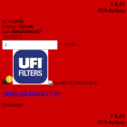
€ 6,17
IVA inclusa
Id:
1110741
Codice:
2329100
Ean:
8003453042247
SCHEDA
Carrello
=R198=OL198J-F.OLIO
Disponibile
€ 6,25
IVA inclusa