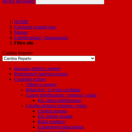
ricerca nei reparti
RICERCA PER CODICE ARTICOLO
HOME
Categorie ricambi auto
Motore
Lubrificazione / Ingrassaggio
Filtro olio
Cambia Reparto
Impianto elettrico motore
Protezione/Copertura motore
Controllo motore
Albero a camme
Bilanciere / Levetta oscillante
Catene distribuzione / tensione / guida
Kit catena distribuzione
Cinghia dentata/ tensione / guida
Cinghia dentata
Kit cinghie dentate
Rullo tenditore
Galoppino/Guidacinghia