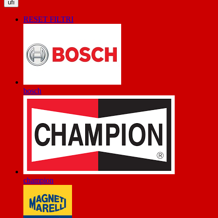
ufi
RESET FILTRI
bosch
champion