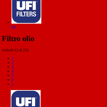
ufi
Filtro olio
Articoli
12
di
232
1
2
3
4
5
6
>