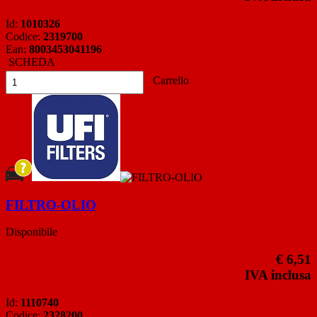
Id:
1010326
Codice:
2319700
Ean:
8003453041196
SCHEDA
Carrello
FILTRO-OLIO
Disponibile
€ 6,51
IVA inclusa
Id:
1110740
Codice:
2328200