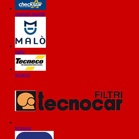
magneti marelli
malo'
tecneco
tecnocar