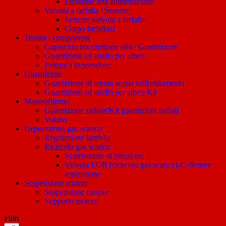
Flessibile aria alimentazione
Valvola a farfalla / Sensore
Sensore valvola a farfalla
Corpo farfallato
Testata / componenti
Coperchio bocchettone olio / Guarnizione
Guarnizioni ad anello per alberi
Pompa a depressione
Guarnizioni
Guarnizione di tenuta acqua raffreddamento
Guarnizioni ad anello per alberi/Kit
Manovellismo
Guarnizione radiale/Kit guarnizioni radiali
Volano
Depurazione gas scarico
Regolazione lambda
Ricircolo gas scarico
Scambiatore di pressione
Valvola EGR (ricircolo gas scarico)-Collettore
aspirazione
Sospensione motore
Sospensione motore
Supporto motore
Filtri