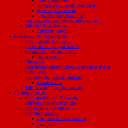
Braccio tenditore
Tendicinghia (Gruppo tenditore)
Smorzatore vibrazioni
Copertura cinghia dentata
Punteria/ asta punt./ tubo protettivo punt.
Valvola / Registrazione
Comando valvole
Lubrificazione / Ingrassaggio
Asta controllo livello olio
Carter filtro olio / guarnizione
Coppa olio, parti montaggio
Tappo scarico
Filtro olio
Interruttore/Sensore/ Valvola a pressione d"olio
Olio motore
Radiatore olio, parti montaggio
Radiatore olio
Tubi flessibili / Condotti per olio
Alimentazione aria
Cavo acceleratore /Tiranteria
Filtro aria/Cassetta filtro aria
Regolazione / Comando
Sovralimentazione
Compressore / Componenti
Intercooler