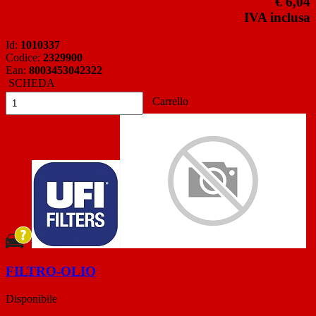
€ 6,04
IVA inclusa
Id:
1010337
Codice:
2329900
Ean:
8003453042322
SCHEDA
Carrello
FILTRO-OLIO
Disponibile