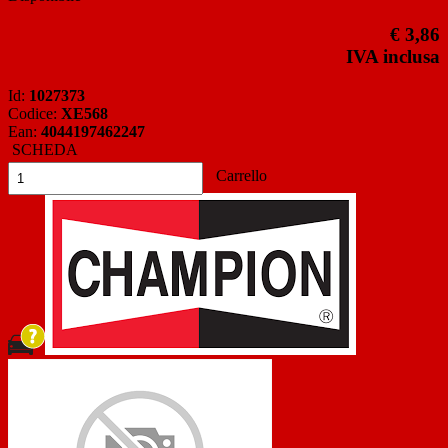
€ 3,86
IVA inclusa
Id:
1027373
Codice:
XE568
Ean:
4044197462247
SCHEDA
Carrello