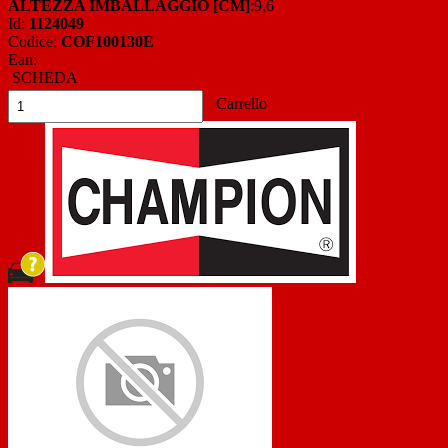
ALTEZZA IMBALLAGGIO [CM]
:9,6
Id:
1124049
Codice:
COF100130E
Ean:
SCHEDA
Carrello