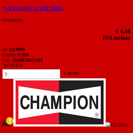
*=R123=OC11-FILTRO-
Ordinabile
€ 4,48
IVA inclusa
Id:
1113899
Codice:
C116
Ean:
5010874221161
SCHEDA
Carrello