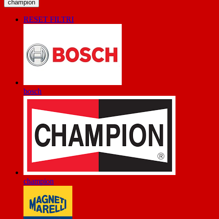
champion
RESET FILTRI
bosch
champion