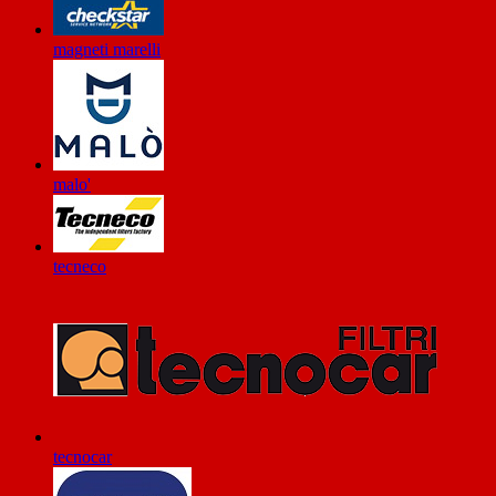
magneti marelli
malo'
tecneco
tecnocar