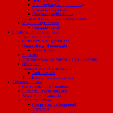
Braccio tenditore
Tendicinghia (Gruppo tenditore)
Smorzatore vibrazioni
Copertura cinghia dentata
Punteria/ asta punt./ tubo protettivo punt.
Valvola / Registrazione
Comando valvole
Lubrificazione / Ingrassaggio
Asta controllo livello olio
Carter filtro olio / guarnizione
Coppa olio, parti montaggio
Tappo scarico
Filtro olio
Interruttore/Sensore/ Valvola a pressione d"olio
Olio motore
Radiatore olio, parti montaggio
Radiatore olio
Tubi flessibili / Condotti per olio
Alimentazione aria
Cavo acceleratore /Tiranteria
Filtro aria/Cassetta filtro aria
Regolazione / Comando
Sovralimentazione
Compressore / Componenti
Intercooler