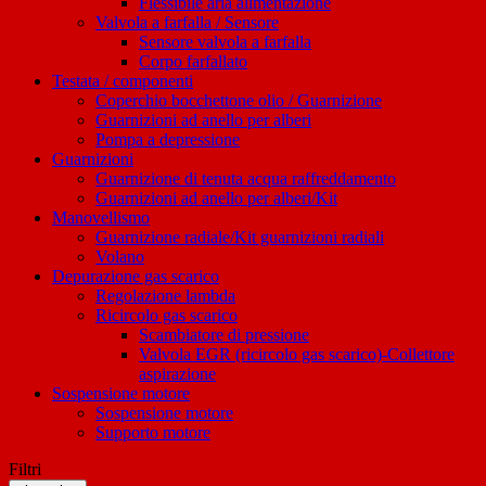
Flessibile aria alimentazione
Valvola a farfalla / Sensore
Sensore valvola a farfalla
Corpo farfallato
Testata / componenti
Coperchio bocchettone olio / Guarnizione
Guarnizioni ad anello per alberi
Pompa a depressione
Guarnizioni
Guarnizione di tenuta acqua raffreddamento
Guarnizioni ad anello per alberi/Kit
Manovellismo
Guarnizione radiale/Kit guarnizioni radiali
Volano
Depurazione gas scarico
Regolazione lambda
Ricircolo gas scarico
Scambiatore di pressione
Valvola EGR (ricircolo gas scarico)-Collettore
aspirazione
Sospensione motore
Sospensione motore
Supporto motore
Filtri