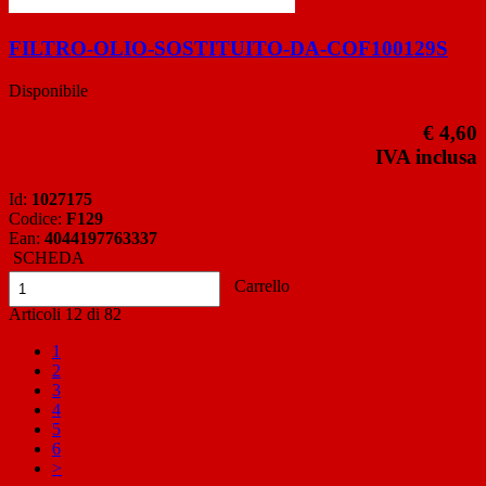
FILTRO-OLIO-SOSTITUITO-DA-COF100129S
Disponibile
€ 4,60
IVA inclusa
Id:
1027175
Codice:
F129
Ean:
4044197763337
SCHEDA
Carrello
Articoli
12
di
82
1
2
3
4
5
6
>