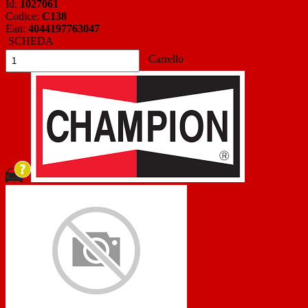
Id:
1027061
Codice:
C138
Ean:
4044197763047
SCHEDA
Carrello