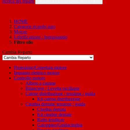
ricerca nei reparti
RICERCA PER CODICE ARTICOLO
HOME
Categorie ricambi auto
Motore
Lubrificazione / Ingrassaggio
Filtro olio
Cambia Reparto
Protezione/Copertura motore
Impianto elettrico motore
Controllo motore
Albero a camme
Bilanciere / Levetta oscillante
Catene distribuzione / tensione / guida
Kit catena distribuzione
Cinghia dentata/ tensione / guida
Cinghia dentata
Kit cinghie dentate
Rullo tenditore
Galoppino/Guidacinghia