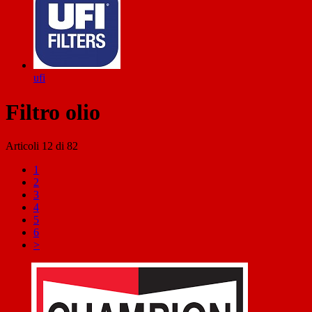
ufi
Filtro olio
Articoli
12
di
82
1
2
3
4
5
6
>