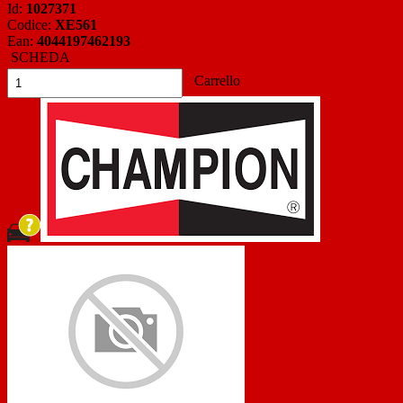
Id:
1027371
Codice:
XE561
Ean:
4044197462193
SCHEDA
Carrello