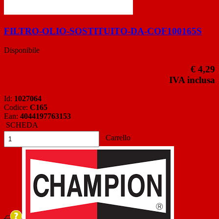
FILTRO-OLIO-SOSTITUITO-DA-COF100165S
Disponibile
€ 4,29
IVA inclusa
Id:
1027064
Codice:
C165
Ean:
4044197763153
SCHEDA
Carrello