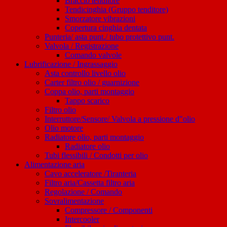
Braccio tenditore
Tendicinghia (Gruppo tenditore)
Smorzatore vibrazioni
Copertura cinghia dentata
Punteria/ asta punt./ tubo protettivo punt.
Valvola / Registrazione
Comando valvole
Lubrificazione / Ingrassaggio
Asta controllo livello olio
Carter filtro olio / guarnizione
Coppa olio, parti montaggio
Tappo scarico
Filtro olio
Interruttore/Sensore/ Valvola a pressione d"olio
Olio motore
Radiatore olio, parti montaggio
Radiatore olio
Tubi flessibili / Condotti per olio
Alimentazione aria
Cavo acceleratore /Tiranteria
Filtro aria/Cassetta filtro aria
Regolazione / Comando
Sovralimentazione
Compressore / Componenti
Intercooler