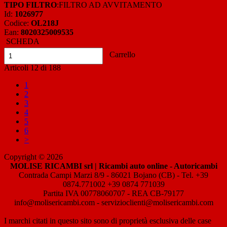
TIPO FILTRO
:FILTRO AD AVVITAMENTO
Id:
1026977
Codice:
OL218J
Ean:
8020325009535
SCHEDA
Carrello
Articoli
12
di
188
1
2
3
4
5
6
>
Copyright © 2026
MOLISE RICAMBI srl | Ricambi auto online - Autoricambi
Contrada Campi Marzi 8/9 - 86021 Bojano (CB) - Tel. +39
0874.771002 +39 0874 771039
Partita IVA 00778060707 - REA CB-79177
info@molisericambi.com - servizioclienti@molisericambi.com
I marchi citati in questo sito sono di proprietà esclusiva delle case