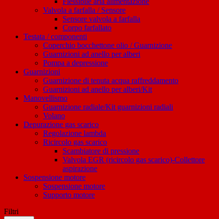
Flessibile aria alimentazione
Valvola a farfalla / Sensore
Sensore valvola a farfalla
Corpo farfallato
Testata / componenti
Coperchio bocchettone olio / Guarnizione
Guarnizioni ad anello per alberi
Pompa a depressione
Guarnizioni
Guarnizione di tenuta acqua raffreddamento
Guarnizioni ad anello per alberi/Kit
Manovellismo
Guarnizione radiale/Kit guarnizioni radiali
Volano
Depurazione gas scarico
Regolazione lambda
Ricircolo gas scarico
Scambiatore di pressione
Valvola EGR (ricircolo gas scarico)-Collettore
aspirazione
Sospensione motore
Sospensione motore
Supporto motore
Filtri