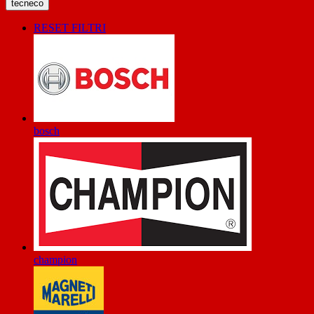
tecneco
RESET FILTRI
bosch
champion