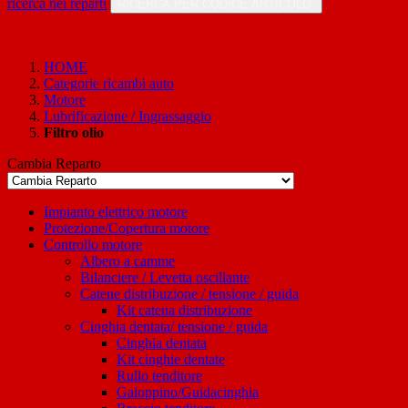
ricerca nei reparti
RICERCA PER CODICE ARTICOLO
HOME
Categorie ricambi auto
Motore
Lubrificazione / Ingrassaggio
Filtro olio
Cambia Reparto
Impianto elettrico motore
Protezione/Copertura motore
Controllo motore
Albero a camme
Bilanciere / Levetta oscillante
Catene distribuzione / tensione / guida
Kit catena distribuzione
Cinghia dentata/ tensione / guida
Cinghia dentata
Kit cinghie dentate
Rullo tenditore
Galoppino/Guidacinghia