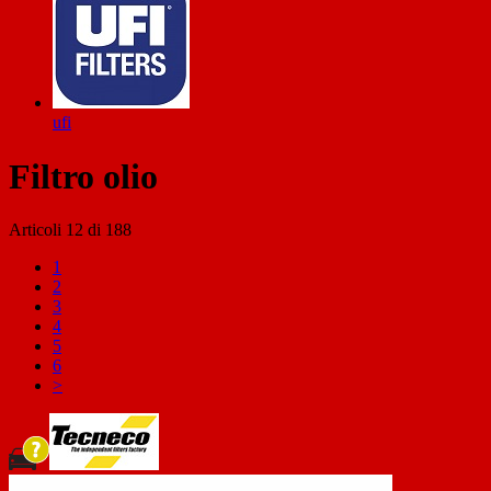
ufi
Filtro olio
Articoli
12
di
188
1
2
3
4
5
6
>