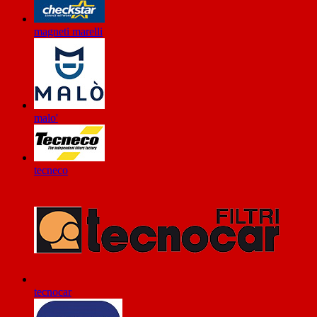
magneti marelli
malo'
tecneco
tecnocar