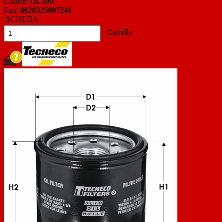
Codice:
OL590
Ean:
8020325007241
SCHEDA
Carrello