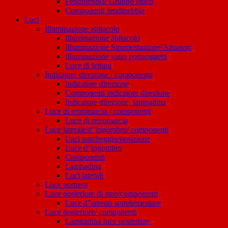
Fendinebbia/ Gruppo ottico
Componenti fendinebbia
Luci
Illuminazione abitacolo
Illuminazione abitacolo
Illuminazione Strumentazione/Attuatori
Illuminazione vano portaoggetti
Luce di lettura
Indicatore direzione / componenti
Indicatore direzione
Componenti indicatore direzione
Indicatore direzione, lampadina
Luce di retromarcia / componenti
Luce di retromarcia
Luce laterale/d"ingombro/ componenti
Luci parcheggio/posizione
Luce d"ingombro
Componenti
Lampadina
Luci laterali
Luce portiera
Luce posteriore di stop/componenti
Luce d"arresto supplementare
Luce posteriore/ componenti
Lampadina luce posteriore