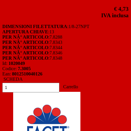
€ 4,73
IVA inclusa
DIMENSIONI FILETTATURA
:1/8-27NPT
APERTURA CHIAVE
:13
PER NÂ° ARTICOLO
:7.8288
PER NÂ° ARTICOLO
:7.8343
PER NÂ° ARTICOLO
:7.8344
PER NÂ° ARTICOLO
:7.8346
PER NÂ° ARTICOLO
:7.8348
Id:
1020049
Codice:
7.3005
Ean:
8012510040126
SCHEDA
Carrello