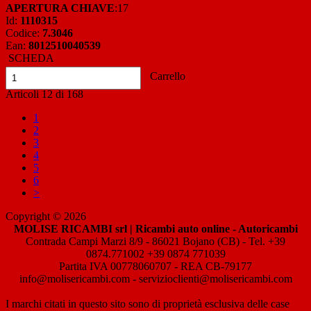
APERTURA CHIAVE
:17
Id:
1110315
Codice:
7.3046
Ean:
8012510040539
SCHEDA
Carrello
Articoli
12
di
168
1
2
3
4
5
6
>
Copyright © 2026
MOLISE RICAMBI srl | Ricambi auto online - Autoricambi
Contrada Campi Marzi 8/9 - 86021 Bojano (CB) - Tel. +39
0874.771002 +39 0874 771039
Partita IVA 00778060707 - REA CB-79177
info@molisericambi.com - servizioclienti@molisericambi.com
I marchi citati in questo sito sono di proprietà esclusiva delle case