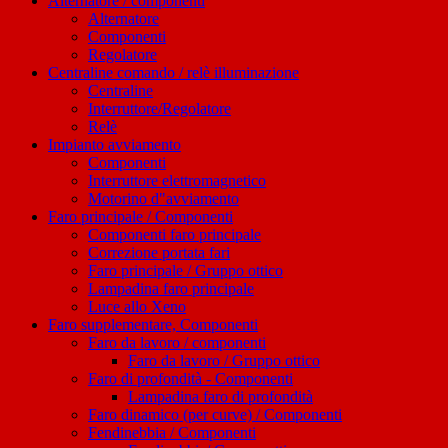
Alternatore / componenti
Alternatore
Componenti
Regolatore
Centraline comando / relè illuminazione
Centraline
Interruttore/Regolatore
Relè
Impianto avviamento
Componenti
Interruttore elettromagnetico
Motorino d"avviamento
Faro principale / Componenti
Componenti faro principale
Correzione portata fari
Faro principale / Gruppo ottico
Lampadina faro principale
Luce allo Xeno
Faro supplementare, Componenti
Faro da lavoro / componenti
Faro da lavoro / Gruppo ottico
Faro di profondità - Componenti
Lampadina faro di profondità
Faro dinamico (per curve) / Componenti
Fendinebbia / Componenti