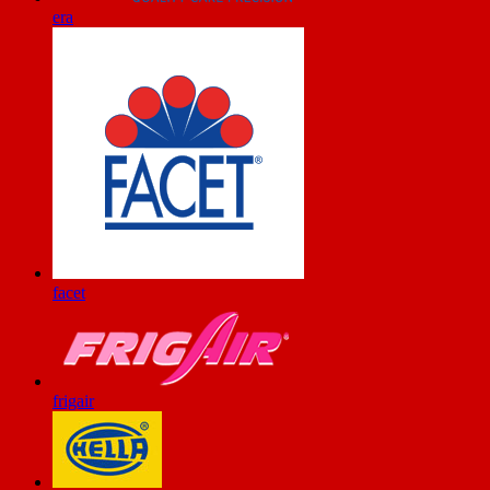
era
facet
frigair