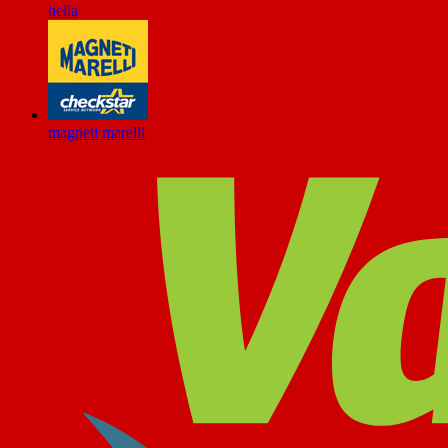
hella
magneti marelli