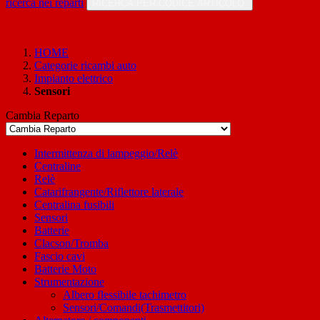
ricerca nei reparti
RICERCA PER CODICE ARTICOLO
HOME
Categorie ricambi auto
Impianto elettrico
Sensori
Cambia Reparto
Intermittenza di lampeggio/Relè
Centraline
Relè
Catarifrangente/Riflettore laterale
Centralina fusibili
Sensori
Batterie
Clacson/Tromba
Fascio cavi
Batterie Moto
Strumentazione
Albero flessibile tachimetro
Sensori/Comandi(Trasmettitori)