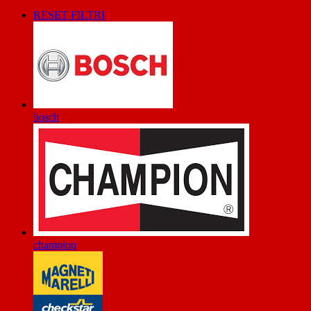
RESET FILTRI
bosch
champion