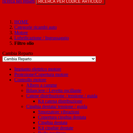
ricerca nei reparti
RICERCA PER CODICE ARTICOLO
HOME
Categorie ricambi auto
Motore
Lubrificazione / Ingrassaggio
Filtro olio
Cambia Reparto
Impianto elettrico motore
Protezione/Copertura motore
Controllo motore
Albero a camme
Bilanciere / Levetta oscillante
Catene distribuzione / tensione / guida
Kit catena distribuzione
Cinghia dentata/ tensione / guida
Smorzatore vibrazioni
Copertura cinghia dentata
Cinghia dentata
Kit cinghie dentate