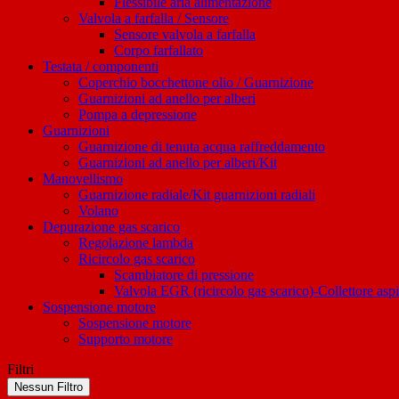
Flessibile aria alimentazione
Valvola a farfalla / Sensore
Sensore valvola a farfalla
Corpo farfallato
Testata / componenti
Coperchio bocchettone olio / Guarnizione
Guarnizioni ad anello per alberi
Pompa a depressione
Guarnizioni
Guarnizione di tenuta acqua raffreddamento
Guarnizioni ad anello per alberi/Kit
Manovellismo
Guarnizione radiale/Kit guarnizioni radiali
Volano
Depurazione gas scarico
Regolazione lambda
Ricircolo gas scarico
Scambiatore di pressione
Valvola EGR (ricircolo gas scarico)-Collettore asp
Sospensione motore
Sospensione motore
Supporto motore
Filtri
Nessun Filtro