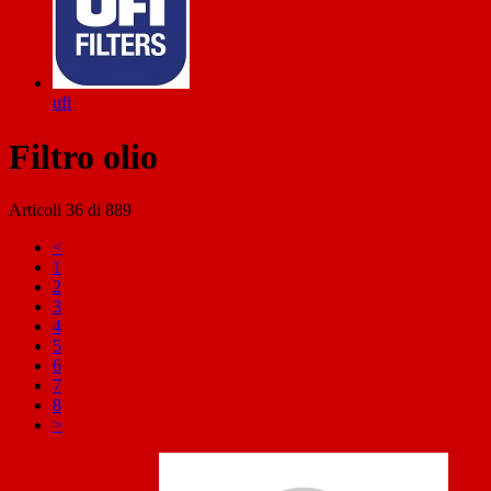
ufi
Filtro olio
Articoli
36
di
889
<
1
2
3
4
5
6
7
8
>