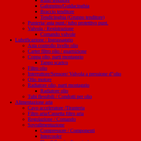
Rullo tenditore
Galoppino/Guidacinghia
Braccio tenditore
Tendicinghia (Gruppo tenditore)
Punteria/ asta punt./ tubo protettivo punt.
Valvola / Registrazione
Comando valvole
Lubrificazione / Ingrassaggio
Asta controllo livello olio
Carter filtro olio / guarnizione
Coppa olio, parti montaggio
Tappo scarico
Filtro olio
Interruttore/Sensore/ Valvola a pressione d"olio
Olio motore
Radiatore olio, parti montaggio
Radiatore olio
Tubi flessibili / Condotti per olio
Alimentazione aria
Cavo acceleratore /Tiranteria
Filtro aria/Cassetta filtro aria
Regolazione / Comando
Sovralimentazione
Compressore / Componenti
Intercooler