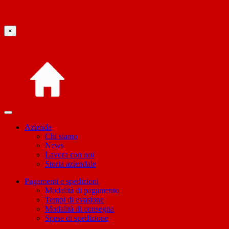
×
Azienda
Chi siamo
News
Lavora con noi
Storia aziendale
Pagamenti e spedizioni
Modalità di pagamento
Tempi di evasione
Modalità di consegna
Spese di spedizione