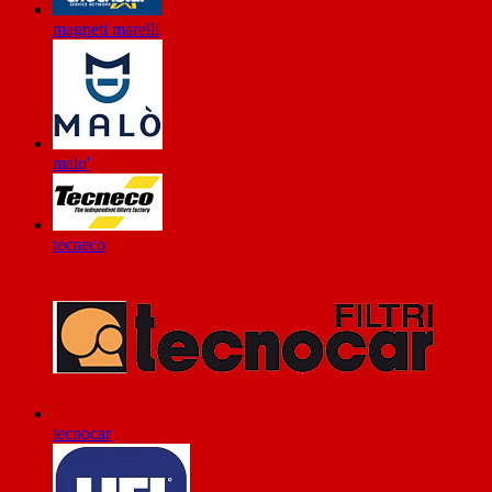
magneti marelli
malo'
tecneco
tecnocar