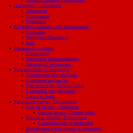
Sensori/Comandi(Trasmettitori)
Alternatore / componenti
Alternatore
Componenti
Regolatore
Centraline comando / relè illuminazione
Centraline
Interruttore/Regolatore
Relè
Impianto avviamento
Componenti
Interruttore elettromagnetico
Motorino d"avviamento
Faro principale / Componenti
Componenti faro principale
Correzione portata fari
Faro principale / Gruppo ottico
Lampadina faro principale
Luce allo Xeno
Faro supplementare, Componenti
Faro da lavoro / componenti
Faro da lavoro / Gruppo ottico
Faro di profondità - Componenti
Lampadina faro di profondità
Faro dinamico (per curve) / Componenti