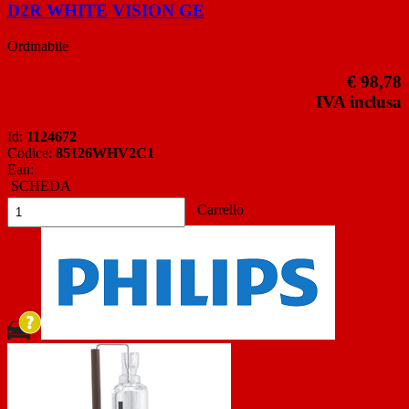
D2R WHITE VISION GE
Ordinabile
€ 98,78
IVA inclusa
Id:
1124672
Codice:
85126WHV2C1
Ean:
SCHEDA
Carrello