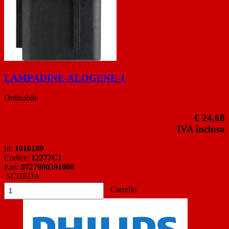
LAMPADINE-ALOGENE-1
Ordinabile
€ 24,68
IVA inclusa
Id:
1010189
Codice:
12277C1
Ean:
8727900391008
SCHEDA
Carrello