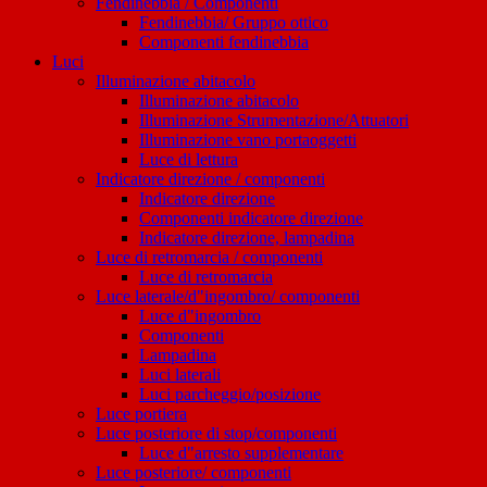
Fendinebbia / Componenti
Fendinebbia/ Gruppo ottico
Componenti fendinebbia
Luci
Illuminazione abitacolo
Illuminazione abitacolo
Illuminazione Strumentazione/Attuatori
Illuminazione vano portaoggetti
Luce di lettura
Indicatore direzione / componenti
Indicatore direzione
Componenti indicatore direzione
Indicatore direzione, lampadina
Luce di retromarcia / componenti
Luce di retromarcia
Luce laterale/d"ingombro/ componenti
Luce d"ingombro
Componenti
Lampadina
Luci laterali
Luci parcheggio/posizione
Luce portiera
Luce posteriore di stop/componenti
Luce d"arresto supplementare
Luce posteriore/ componenti