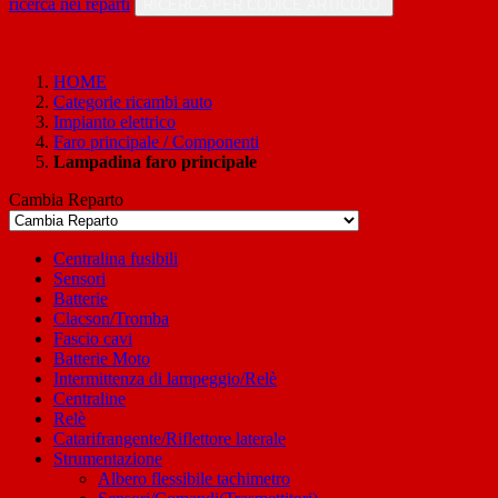
ricerca nei reparti
RICERCA PER CODICE ARTICOLO
HOME
Categorie ricambi auto
Impianto elettrico
Faro principale / Componenti
Lampadina faro principale
Cambia Reparto
Centralina fusibili
Sensori
Batterie
Clacson/Tromba
Fascio cavi
Batterie Moto
Intermittenza di lampeggio/Relè
Centraline
Relè
Catarifrangente/Riflettore laterale
Strumentazione
Albero flessibile tachimetro