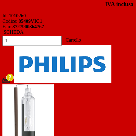
IVA inclusa
Id:
1010260
Codice:
85409VIC1
Ean:
8727900364767
SCHEDA
Carrello