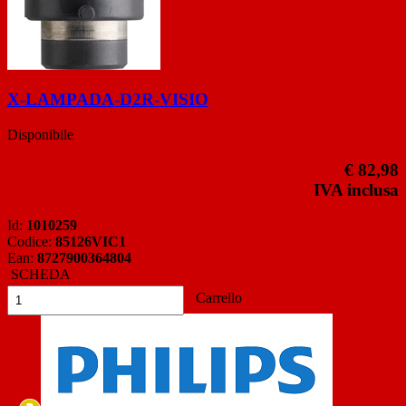
X-LAMPADA-D2R-VISIO
Disponibile
€ 82,98
IVA inclusa
Id:
1010259
Codice:
85126VIC1
Ean:
8727900364804
SCHEDA
Carrello