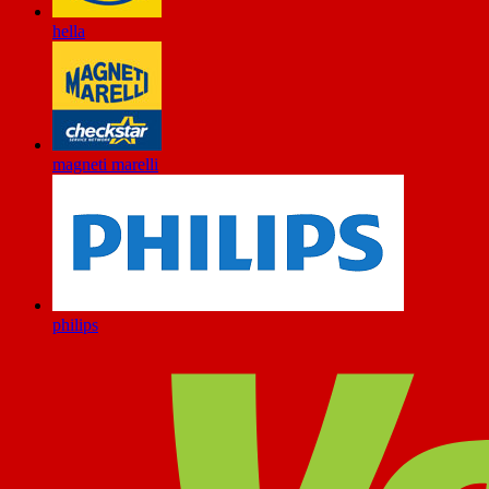
hella
magneti marelli
philips