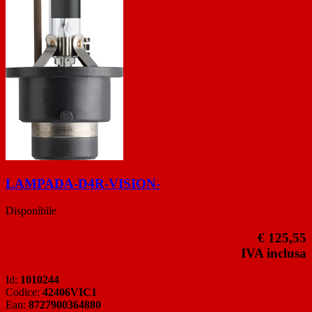
LAMPADA-D4R-VISION-
Disponibile
€ 125,55
IVA inclusa
Id:
1010244
Codice:
42406VIC1
Ean:
8727900364880